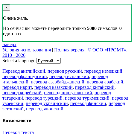
×
Очень жаль,
Но сейчас вы можете переводить только
5000
символов за
один раз.
наверх
Условия использования
|
Полная версия
|
© ООО «ПРОМТ»,
2010 - 2026
Select a language
Перевод английский
,
перевод русский
,
перевод немецкий
,
перевод французский
,
перевод испанский
,
перевод
итальянский
,
перевод азербайджанский
,
перевод арабский
,
перевод иврит
,
перевод казахский
,
перевод китайский
,
перевод корейский
,
перевод португальский
,
перевод
татарский
,
перевод турецкий
,
перевод туркменский
,
перевод
узбекский
,
перевод украинский
,
перевод финский
,
перевод
эстонский
,
перевод японский
Возможности
Перевод текста