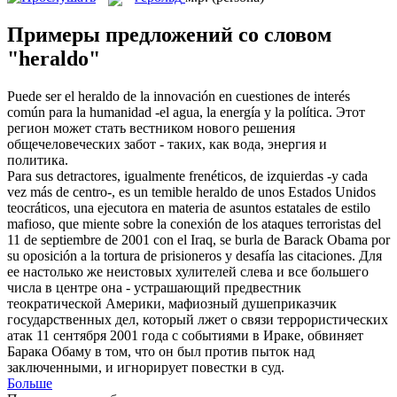
Примеры предложений со словом
"heraldo"
Puede ser el
heraldo
de la innovación en cuestiones de interés
común para la humanidad -el agua, la energía y la política.
Этот
регион может стать вестником нового решения
общечеловеческих забот - таких, как вода, энергия и
политика.
Para sus detractores, igualmente frenéticos, de izquierdas -y cada
vez más de centro-, es un temible
heraldo
de unos Estados Unidos
teocráticos, una ejecutora en materia de asuntos estatales de estilo
mafioso, que miente sobre la conexión de los ataques terroristas del
11 de septiembre de 2001 con el Iraq, se burla de Barack Obama por
su oposición a la tortura de prisioneros y desafía las citaciones.
Для
ее настолько же неистовых хулителей слева и все большего
числа в центре она - устрашающий предвестник
теократической Америки, мафиозный душеприказчик
государственных дел, который лжет о связи террористических
атак 11 сентября 2001 года с событиями в Ираке, обвиняет
Барака Обаму в том, что он был против пыток над
заключенными, и игнорирует повестки в суд.
Больше