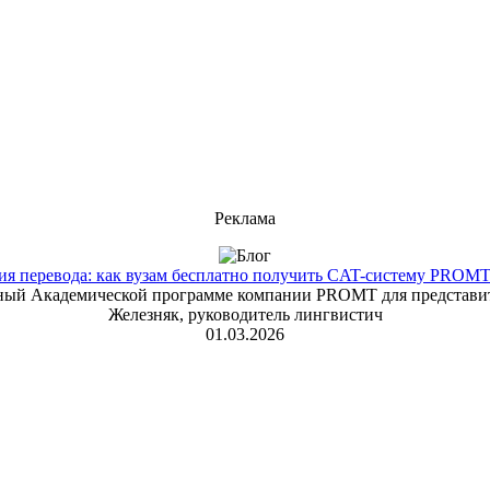
Реклама
 перевода: как вузам бесплатно получить CAT-систему PROMT T
енный Академической программе компании PROMT для представит
Железняк, руководитель лингвистич
01.03.2026