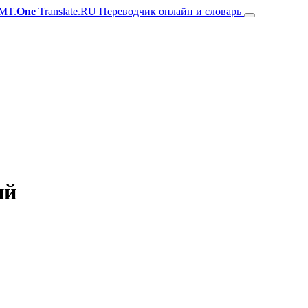
MT.
One
Translate.RU Переводчик онлайн и словарь
ий