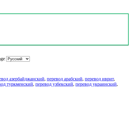
age
евод азербайджанский
,
перевод арабский
,
перевод иврит
,
вод туркменский
,
перевод узбекский
,
перевод украинский
,