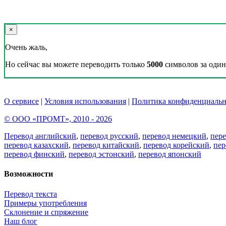
×
Очень жаль,
Но сейчас вы можете переводить только
5000
символов за один 
О сервисе
|
Условия использования
|
Политика конфиденциальн
© ООО «ПРОМТ», 2010 - 2026
Перевод английский
,
перевод русский
,
перевод немецкий
,
пер
перевод казахский
,
перевод китайский
,
перевод корейский
,
пер
перевод финский
,
перевод эстонский
,
перевод японский
Возможности
Перевод текста
Примеры употребления
Склонение и спряжение
Наш блог