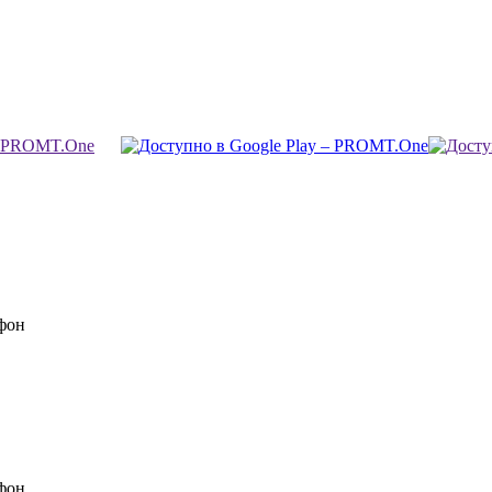
фон
фон