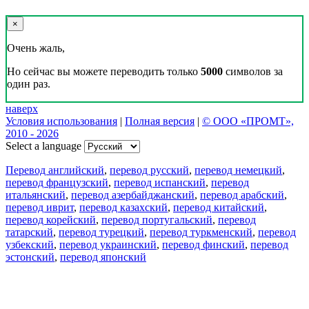
×
Очень жаль,
Но сейчас вы можете переводить только
5000
символов за
один раз.
наверх
Условия использования
|
Полная версия
|
© ООО «ПРОМТ»,
2010 - 2026
Select a language
Перевод английский
,
перевод русский
,
перевод немецкий
,
перевод французский
,
перевод испанский
,
перевод
итальянский
,
перевод азербайджанский
,
перевод арабский
,
перевод иврит
,
перевод казахский
,
перевод китайский
,
перевод корейский
,
перевод португальский
,
перевод
татарский
,
перевод турецкий
,
перевод туркменский
,
перевод
узбекский
,
перевод украинский
,
перевод финский
,
перевод
эстонский
,
перевод японский
Возможности