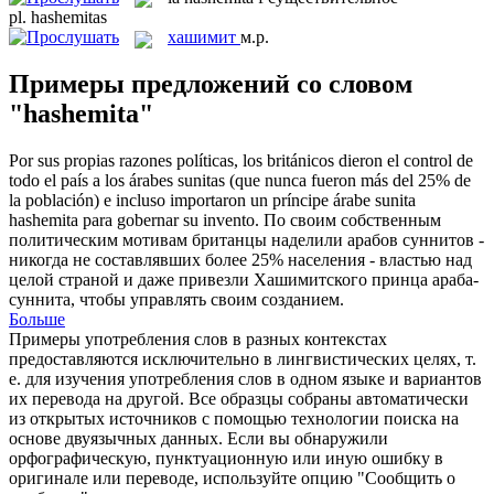
pl.
hashemitas
хашимит
м.р.
Примеры предложений со словом
"hashemita"
Por sus propias razones políticas, los británicos dieron el control de
todo el país a los árabes sunitas (que nunca fueron más del 25% de
la población) e incluso importaron un príncipe árabe sunita
hashemita
para gobernar su invento.
По своим собственным
политическим мотивам британцы наделили арабов суннитов -
никогда не составлявших более 25% населения - властью над
целой страной и даже привезли Хашимитского принца араба-
суннита, чтобы управлять своим созданием.
Больше
Примеры употребления слов в разных контекстах
предоставляются исключительно в лингвистических целях, т.
е. для изучения употребления слов в одном языке и вариантов
их перевода на другой. Все образцы собраны автоматически
из открытых источников с помощью технологии поиска на
основе двуязычных данных. Если вы обнаружили
орфографическую, пунктуационную или иную ошибку в
оригинале или переводе, используйте опцию "Сообщить о