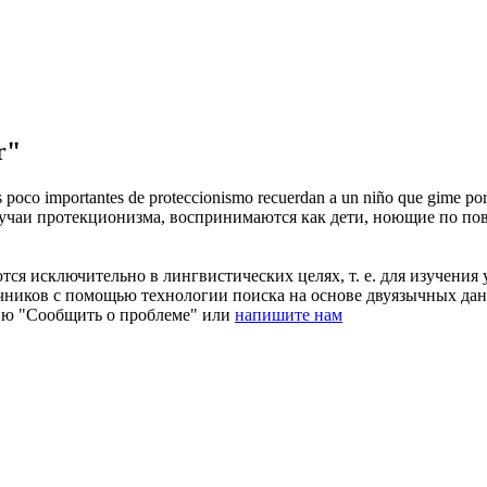
r"
s poco importantes de proteccionismo recuerdan a un niño que
gime
por
учаи протекционизма, воспринимаются как дети, ноющие по пов
ся исключительно в лингвистических целях, т. е. для изучения 
очников с помощью технологии поиска на основе двуязычных д
ию "Сообщить о проблеме" или
напишите нам