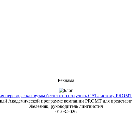
Реклама
 перевода: как вузам бесплатно получить CAT-систему PROMT T
енный Академической программе компании PROMT для представит
Железняк, руководитель лингвистич
01.03.2026