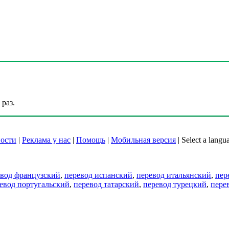
раз.
ости
|
Реклама у нас
|
Помощь
|
Мобильная версия
|
Select a langu
евод французский
,
перевод испанский
,
перевод итальянский
,
пер
евод португальский
,
перевод татарский
,
перевод турецкий
,
пере