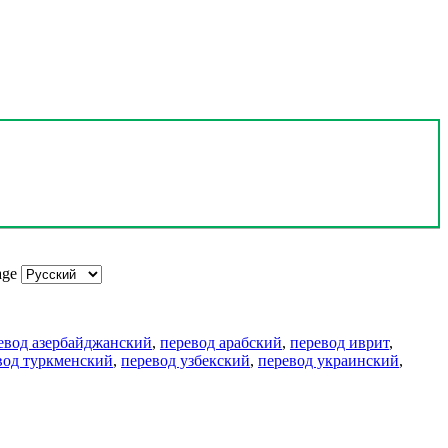
age
евод азербайджанский
,
перевод арабский
,
перевод иврит
,
вод туркменский
,
перевод узбекский
,
перевод украинский
,