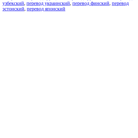
узбекский
,
перевод украинский
,
перевод финский
,
перевод
эстонский
,
перевод японский
Возможности
Перевод текста
Примеры употребления
Склонение и спряжение
Наш блог
Бесплатные приложения
PROMT.One для iOS
PROMT.One для Android
Предложения
Для разработчиков
Копировать текст
Копировать перевод
Сообщить о проблеме