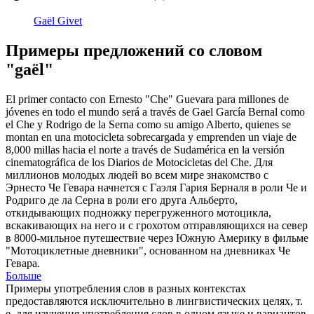
Gaël Givet
Примеры предложений со словом
"gaël"
El primer contacto con Ernesto "Che" Guevara para millones de
jóvenes en todo el mundo será a través de
Gael
García Bernal como
el Che y Rodrigo de la Serna como su amigo Alberto, quienes se
montan en una motocicleta sobrecargada y emprenden un viaje de
8,000 millas hacia el norte a través de Sudamérica en la versión
cinematográfica de los Diarios de Motocicletas del Che.
Для
миллионов молодых людей во всем мире знакомство с
Эрнесто Че Гевара начнется с
Гаэля
Гария Берналя в роли Че и
Родриго де ла Серна в роли его друга Альберто,
откидывающих подножку перегруженного мотоцикла,
вскакивающих на него и с грохотом отправляющихся на север
в 8000-мильное путешествие через Южную Америку в фильме
"Мотоциклетные дневники", основанном на дневниках Че
Гевара.
Больше
Примеры употребления слов в разных контекстах
предоставляются исключительно в лингвистических целях, т.
е. для изучения употребления слов в одном языке и вариантов