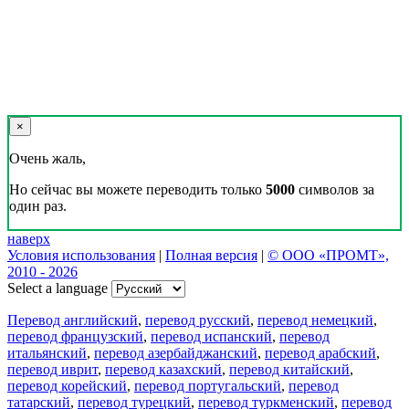
×
Очень жаль,
Но сейчас вы можете переводить только
5000
символов за
один раз.
наверх
Условия использования
|
Полная версия
|
© ООО «ПРОМТ»,
2010 - 2026
Select a language
Перевод английский
,
перевод русский
,
перевод немецкий
,
перевод французский
,
перевод испанский
,
перевод
итальянский
,
перевод азербайджанский
,
перевод арабский
,
перевод иврит
,
перевод казахский
,
перевод китайский
,
перевод корейский
,
перевод португальский
,
перевод
татарский
,
перевод турецкий
,
перевод туркменский
,
перевод