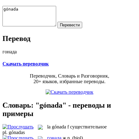
Перевод
гонада
Скачать переводчик
Переводчик, Словарь и Разговорник,
20+ языков, избранные переводы.
Словарь: "gónada" - переводы и
примеры
la
gónada
f
существительное
pl.
gónadas
гонада
ж.р.
(biol)