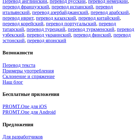
Перевод английский
,
перевод русский
,
перевод немецкий
,
перевод французский
,
перевод испанский
,
перевод
итальянский
,
перевод азербайджанский
,
перевод арабский
,
перевод иврит
,
перевод казахский
,
перевод китайский
,
перевод корейский
,
перевод португальский
,
перевод
татарский
,
перевод турецкий
,
перевод туркменский
,
перевод
узбекский
,
перевод украинский
,
перевод финский
,
перевод
эстонский
,
перевод японский
Возможности
Перевод текста
Примеры употребления
Склонение и спряжение
Наш блог
Бесплатные приложения
PROMT.One для iOS
PROMT.One для Android
Предложения
Для разработчиков