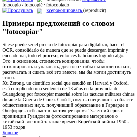
fotocopio / fotocopié / fotocopiado
ксерокопировать
(reproducir)
Примеры предложений со словом
"fotocopiar"
Si ese puede ser el precio de
fotocopiar
para digitalizar, hacer el
OCR, consolidarlo de manera que se pueda descargar, imprimir y
encuadernar, todo el proceso, entonces habríamos logrado algo.
Это, в основном, стоимость копирования, чтобы
отсканировать и упаковать, для того чтобы вы могли скачать,
распечатать
и сшить всё это вместе, мы бы могли достигнуть
этого.
Xu Zerong, un científico social que estudió en Harvard y Oxford,
está cumpliendo una sentencia de 13 años en la provincia de
Guangdong por
fotocopiar
material sobre las tácticas militares chinas
durante la Guerra de Corea.
Сюй Цзэжун - специалист в области
общественных наук, получивший образование в Гарварде и
Оксфорде - отбывает в настоящее время 13-летний срок в
провинции Гуандон за фотокопирование материалов о
китайской военной тактике времен Корейской войны 1950 -
1953 годов.
Больше