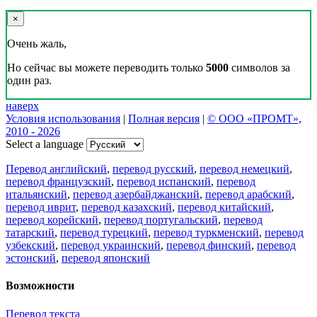
×
Очень жаль,
Но сейчас вы можете переводить только
5000
символов за
один раз.
наверх
Условия использования
|
Полная версия
|
© ООО «ПРОМТ»,
2010 - 2026
Select a language
Перевод английский
,
перевод русский
,
перевод немецкий
,
перевод французский
,
перевод испанский
,
перевод
итальянский
,
перевод азербайджанский
,
перевод арабский
,
перевод иврит
,
перевод казахский
,
перевод китайский
,
перевод корейский
,
перевод португальский
,
перевод
татарский
,
перевод турецкий
,
перевод туркменский
,
перевод
узбекский
,
перевод украинский
,
перевод финский
,
перевод
эстонский
,
перевод японский
Возможности
Перевод текста