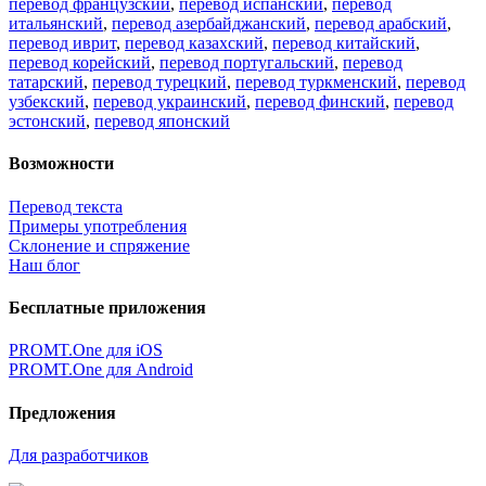
перевод французский
,
перевод испанский
,
перевод
итальянский
,
перевод азербайджанский
,
перевод арабский
,
перевод иврит
,
перевод казахский
,
перевод китайский
,
перевод корейский
,
перевод португальский
,
перевод
татарский
,
перевод турецкий
,
перевод туркменский
,
перевод
узбекский
,
перевод украинский
,
перевод финский
,
перевод
эстонский
,
перевод японский
Возможности
Перевод текста
Примеры употребления
Склонение и спряжение
Наш блог
Бесплатные приложения
PROMT.One для iOS
PROMT.One для Android
Предложения
Для разработчиков