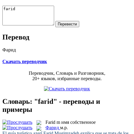
Перевод
Фарид
Скачать переводчик
Переводчик, Словарь и Разговорник,
20+ языков, избранные переводы.
Словарь: "farid" - переводы и
примеры
Farid
m
имя собственное
Фарид
м.р.
El guía turístico azerí
Farid
Mugimzadeh explica que se trata de los