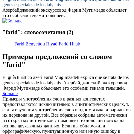
genes especiales de los talyshis.
Азербайджанский экскурсовод
Фарид
Мугимзаде объясняет
это особыми генами талышей.
"farid": словосочетания
(2)
Farid Benyettou
Riyad Farid Hijab
Примеры предложений со словом
"farid"
El guía turístico azerí
Farid
Mugimzadeh explica que se trata de los
genes especiales de los talyshis.
Азербайджанский экскурсовод
Фарид
Мугимзаде объясняет это особыми генами талышей.
Больше
Примеры употребления слов в разных контекстах
предоставляются исключительно в лингвистических целях, т.
е. для изучения употребления слов в одном языке и вариантов
их перевода на другой. Все образцы собраны автоматически
из открытых источников с помощью технологии поиска на
основе двуязычных данных. Если вы обнаружили
орфографическую, пунктуационную или иную ошибку в