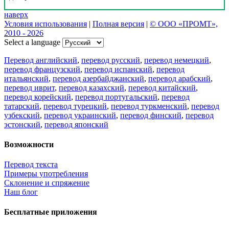
наверх
Условия использования
|
Полная версия
|
© ООО «ПРОМТ»,
2010 - 2026
Select a language
Перевод английский
,
перевод русский
,
перевод немецкий
,
перевод французский
,
перевод испанский
,
перевод
итальянский
,
перевод азербайджанский
,
перевод арабский
,
перевод иврит
,
перевод казахский
,
перевод китайский
,
перевод корейский
,
перевод португальский
,
перевод
татарский
,
перевод турецкий
,
перевод туркменский
,
перевод
узбекский
,
перевод украинский
,
перевод финский
,
перевод
эстонский
,
перевод японский
Возможности
Перевод текста
Примеры употребления
Склонение и спряжение
Наш блог
Бесплатные приложения