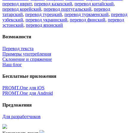
перевод иврит
,
перевод казахский
,
перевод китайский
,
перевод корейский
,
перевод португальский
,
перевод
татарский
,
перевод турецкий
,
перевод туркменский
,
перевод
узбекский
,
перевод украинский
,
перевод финский
,
перевод
эстонский
,
перевод японский
Возможности
Перевод текста
Примеры употребления
Склонение и спряжение
Наш блог
Бесплатные приложения
PROMT.One для iOS
PROMT.One для Android
Предложения
Для разработчиков