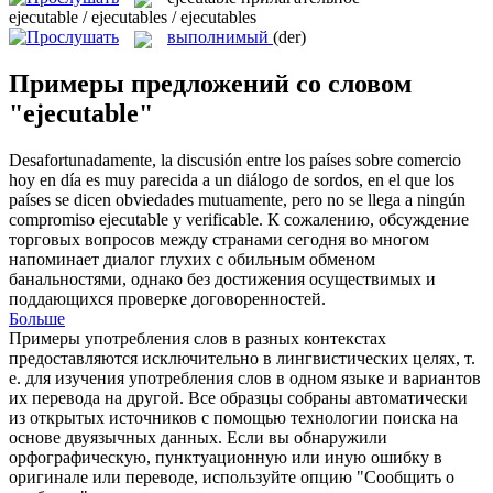
ejecutable / ejecutables / ejecutables
выполнимый
(der)
Примеры предложений со словом
"ejecutable"
Desafortunadamente, la discusión entre los países sobre comercio
hoy en día es muy parecida a un diálogo de sordos, en el que los
países se dicen obviedades mutuamente, pero no se llega a ningún
compromiso
ejecutable
y verificable.
К сожалению, обсуждение
торговых вопросов между странами сегодня во многом
напоминает диалог глухих с обильным обменом
банальностями, однако без достижения осуществимых и
поддающихся проверке договоренностей.
Больше
Примеры употребления слов в разных контекстах
предоставляются исключительно в лингвистических целях, т.
е. для изучения употребления слов в одном языке и вариантов
их перевода на другой. Все образцы собраны автоматически
из открытых источников с помощью технологии поиска на
основе двуязычных данных. Если вы обнаружили
орфографическую, пунктуационную или иную ошибку в
оригинале или переводе, используйте опцию "Сообщить о