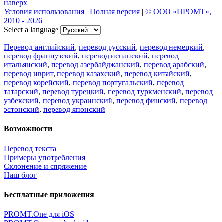
наверх
Условия использования
|
Полная версия
|
© ООО «ПРОМТ»,
2010 - 2026
Select a language
Перевод английский
,
перевод русский
,
перевод немецкий
,
перевод французский
,
перевод испанский
,
перевод
итальянский
,
перевод азербайджанский
,
перевод арабский
,
перевод иврит
,
перевод казахский
,
перевод китайский
,
перевод корейский
,
перевод португальский
,
перевод
татарский
,
перевод турецкий
,
перевод туркменский
,
перевод
узбекский
,
перевод украинский
,
перевод финский
,
перевод
эстонский
,
перевод японский
Возможности
Перевод текста
Примеры употребления
Склонение и спряжение
Наш блог
Бесплатные приложения
PROMT.One для iOS