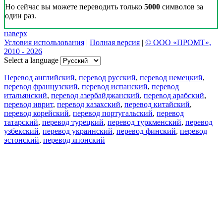
Но сейчас вы можете переводить только
5000
символов за
один раз.
наверх
Условия использования
|
Полная версия
|
© ООО «ПРОМТ»,
2010 - 2026
Select a language
Перевод английский
,
перевод русский
,
перевод немецкий
,
перевод французский
,
перевод испанский
,
перевод
итальянский
,
перевод азербайджанский
,
перевод арабский
,
перевод иврит
,
перевод казахский
,
перевод китайский
,
перевод корейский
,
перевод португальский
,
перевод
татарский
,
перевод турецкий
,
перевод туркменский
,
перевод
узбекский
,
перевод украинский
,
перевод финский
,
перевод
эстонский
,
перевод японский
Возможности
Перевод текста
Примеры употребления
Склонение и спряжение
Наш блог