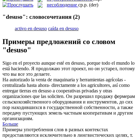
несоблюдение
ср.р.
(der)
"desuso": словосочетания
(2)
activo en desuso
caída en desuso
Примеры предложений со словом
"desuso"
Sigo en el proyecto aunque esté en
desuso
, porque todo el mundo lo
está haciendo.
Я продолжаю этот проект, но он устарел, потому
что вы все это делаете.
Ha autorizado la venta de maquinaria y herramientas agrícolas -
centralizada hasta ahora- directamente a los agricultores, así como
entregar tierras en
desuso
a cooperativas privadas y otras
organizaciones que las soliciten.
Он разрешил продажу фермерам
сельскохозяйственного оборудования и инструментов, до сих
пор находившихся в государственной собственности, а также
передачу пустующих земель частным кооперативам и другим
организациям.
Больше
Примеры употребления слов в разных контекстах
предоставляются исключительно в лингвистических целях, т.