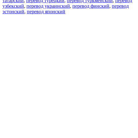
татарский
,
перевод турецкий
,
перевод туркменский
,
перевод
узбекский
,
перевод украинский
,
перевод финский
,
перевод
эстонский
,
перевод японский
Возможности
Перевод текста
Примеры употребления
Склонение и спряжение
Наш блог
Бесплатные приложения
PROMT.One для iOS
PROMT.One для Android
Предложения
Для разработчиков
Копировать текст
Копировать перевод
Сообщить о проблеме