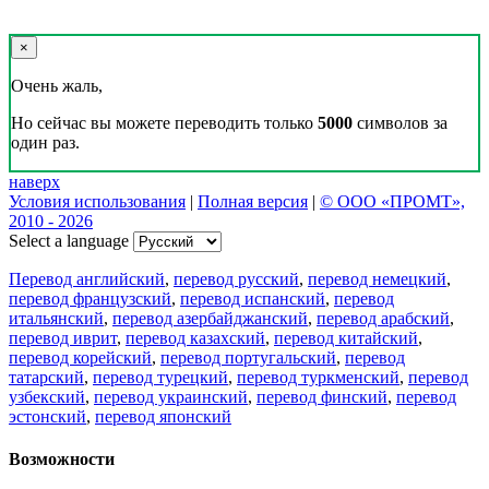
×
Очень жаль,
Но сейчас вы можете переводить только
5000
символов за
один раз.
наверх
Условия использования
|
Полная версия
|
© ООО «ПРОМТ»,
2010 - 2026
Select a language
Перевод английский
,
перевод русский
,
перевод немецкий
,
перевод французский
,
перевод испанский
,
перевод
итальянский
,
перевод азербайджанский
,
перевод арабский
,
перевод иврит
,
перевод казахский
,
перевод китайский
,
перевод корейский
,
перевод португальский
,
перевод
татарский
,
перевод турецкий
,
перевод туркменский
,
перевод
узбекский
,
перевод украинский
,
перевод финский
,
перевод
эстонский
,
перевод японский
Возможности