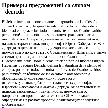
Примеры предложений со словом
"derrida"
El debate intelectual concomitante, inaugurado por los filósofos
Jürgen Habermas y Jacques
Derrida
, definió la naturaleza de la
identidad europea, sobre todo en contraste con los Estados Unidos,
pero también en función de los imperativos planteados por la
mundialización.
Сопутствующие интеллектуальные дебаты,
начало которым положили философы Юрген Хабермас и Жак
Деррида
, определили природу европейского самосознания,
прежде всего по контрасту с Соединенными Штатами, а также
с точки зрения задач, поставленных глобализацией.
El debate intelectual sobre el tema, iniciado por los filósofos Jürgen
Habermas y Jacques
Derrida
, definía la naturaleza de la identidad
europea, por sobre todo, en contra del fracaso de Estados Unidos,
pero también en términos de los desafíos planteados por la
globalización.
В ходе возникших после этого
интеллектуальных дебатов, возглавляемых философами
Юргеном Хабермасом и Жаком
Деррида
, была установлена
природа европейской идентичности, прежде всего,
направленная против вмешательства США, но также
определяемая в рамках проблем, возникающих вследствие
глобализации.