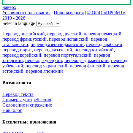
наверх
Условия использования
|
Полная версия
|
© ООО «ПРОМТ»,
2010 - 2026
Select a language
Перевод английский
,
перевод русский
,
перевод немецкий
,
перевод французский
,
перевод испанский
,
перевод
итальянский
,
перевод азербайджанский
,
перевод арабский
,
перевод иврит
,
перевод казахский
,
перевод китайский
,
перевод корейский
,
перевод португальский
,
перевод
татарский
,
перевод турецкий
,
перевод туркменский
,
перевод
узбекский
,
перевод украинский
,
перевод финский
,
перевод
эстонский
,
перевод японский
Возможности
Перевод текста
Примеры употребления
Склонение и спряжение
Наш блог
Бесплатные приложения