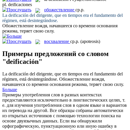
pl.
deificaciones
обожествление
ср.р.
La
deificación
del dirigente, que en tiempos era el fundamento del
régimen, está desintegrándose.
Обожествление
вождя, начавшееся со времени основания
режима, теряет свою силу.
восхваление
ср.р.
(apoteosis)
Примеры предложений со словом
"deificación"
La
deificación
del dirigente, que en tiempos era el fundamento del
régimen, está desintegrándose.
Обожествление
вождя,
начавшееся со времени основания режима, теряет свою силу.
Больше
Примеры употребления слов в разных контекстах
предоставляются исключительно в лингвистических целях, т.
е. для изучения употребления слов в одном языке и вариантов
их перевода на другой. Все образцы собраны автоматически
из открытых источников с помощью технологии поиска на
основе двуязычных данных. Если вы обнаружили
орфографическую, пунктуационную или иную ошибку в