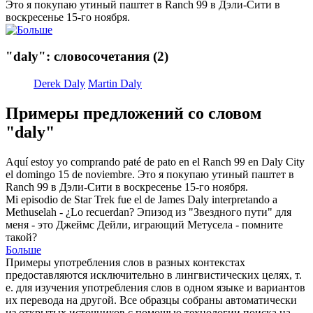
Это я покупаю утиный паштет в Ranch 99 в
Дэли
-Сити в
воскресенье 15-го ноября.
"daly": словосочетания
(2)
Derek Daly
Martin Daly
Примеры предложений со словом
"daly"
Aquí estoy yo comprando paté de pato en el Ranch 99 en
Daly
City
el domingo 15 de noviembre.
Это я покупаю утиный паштет в
Ranch 99 в
Дэли
-Сити в воскресенье 15-го ноября.
Mi episodio de Star Trek fue el de James
Daly
interpretando a
Methuselah - ¿Lo recuerdan?
Эпизод из "Звездного пути" для
меня - это Джеймс Дейли, играющий Метусела - помните
такой?
Больше
Примеры употребления слов в разных контекстах
предоставляются исключительно в лингвистических целях, т.
е. для изучения употребления слов в одном языке и вариантов
их перевода на другой. Все образцы собраны автоматически
из открытых источников с помощью технологии поиска на