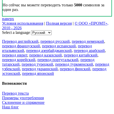
Но сейчас вы можете переводить только
5000
символов за
один раз.
наверх
Условия использования
|
Полная версия
|
© ООО «ПРОМТ»,
2010 - 2026
Select a language
Перевод английский
,
перевод русский
,
перевод немецкий
,
перевод французский
,
перевод испанский
,
перевод
итальянский
,
перевод азербайджанский
,
перевод арабский
,
перевод иврит
,
перевод казахский
,
перевод китайский
,
перевод корейский
,
перевод португальский
,
перевод
татарский
,
перевод турецкий
,
перевод туркменский
,
перевод
узбекский
,
перевод украинский
,
перевод финский
,
перевод
эстонский
,
перевод японский
Возможности
Перевод текста
Примеры употребления
Склонение и спряжение
Наш блог