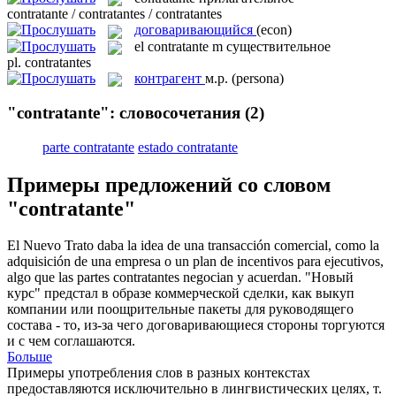
contratante / contratantes / contratantes
договаривающийся
(econ)
el
contratante
m
существительное
pl.
contratantes
контрагент
м.р.
(persona)
"contratante": словосочетания
(2)
parte contratante
estado contratante
Примеры предложений со словом
"contratante"
El Nuevo Trato daba la idea de una transacción comercial, como la
adquisición de una empresa o un plan de incentivos para ejecutivos,
algo que las partes
contratantes
negocian y acuerdan.
"Новый
курс" предстал в образе коммерческой сделки, как выкуп
компании или поощрительные пакеты для руководящего
состава - то, из-за чего
договаривающиеся
стороны торгуются
и с чем соглашаются.
Больше
Примеры употребления слов в разных контекстах
предоставляются исключительно в лингвистических целях, т.