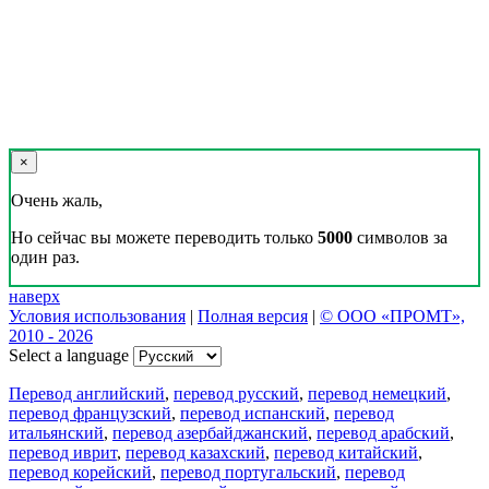
×
Очень жаль,
Но сейчас вы можете переводить только
5000
символов за
один раз.
наверх
Условия использования
|
Полная версия
|
© ООО «ПРОМТ»,
2010 - 2026
Select a language
Перевод английский
,
перевод русский
,
перевод немецкий
,
перевод французский
,
перевод испанский
,
перевод
итальянский
,
перевод азербайджанский
,
перевод арабский
,
перевод иврит
,
перевод казахский
,
перевод китайский
,
перевод корейский
,
перевод португальский
,
перевод