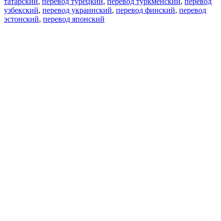
татарский
,
перевод турецкий
,
перевод туркменский
,
перевод
узбекский
,
перевод украинский
,
перевод финский
,
перевод
эстонский
,
перевод японский
Возможности
Перевод текста
Примеры употребления
Склонение и спряжение
Наш блог
Бесплатные приложения
PROMT.One для iOS
PROMT.One для Android
Предложения
Для разработчиков
Копировать текст
Копировать перевод
Сообщить о проблеме