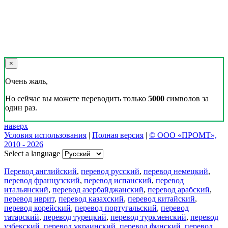
×
Очень жаль,
Но сейчас вы можете переводить только
5000
символов за
один раз.
наверх
Условия использования
|
Полная версия
|
© ООО «ПРОМТ»,
2010 - 2026
Select a language
Перевод английский
,
перевод русский
,
перевод немецкий
,
перевод французский
,
перевод испанский
,
перевод
итальянский
,
перевод азербайджанский
,
перевод арабский
,
перевод иврит
,
перевод казахский
,
перевод китайский
,
перевод корейский
,
перевод португальский
,
перевод
татарский
,
перевод турецкий
,
перевод туркменский
,
перевод
узбекский
,
перевод украинский
,
перевод финский
,
перевод