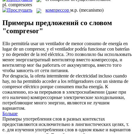
pl.
compresores
компрессор
м.р.
(mecanismo)
Примеры предложений со словом
"compresor"
Ello permitiría usar un ventilador de menor consumo de energía en
lugar de un
compresor
, y el ventilador podría funcionar con baterías
y no depender de la red eléctrica.
Это позволило бы использовать
менее энергозатратный вентилятор вместо
компрессора
, и
вентилятор мог бы работать от аккумулятора, вместо того
чтобы зависеть от сети питания.
Por desgracia, la oferta intermitente de electricidad incluso cuando
hay, no ha permitido acceder a los refrigeradores con un sistema de
compresor
eléctrico porque consumen mucha energía.
К
сожалению, из-за перерывов в электроснабжении (даже при
его наличии) компрессорные электрические холодильники,
потребляющие много энергии, являются не лучшим
вариантом.
Больше
Примеры употребления слов в разных контекстах
предоставляются исключительно в лингвистических целях, т.
е. для изучения употребления слов в одном языке и вариантов