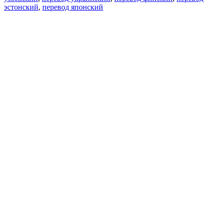
эстонский
,
перевод японский
Возможности
Перевод текста
Примеры употребления
Склонение и спряжение
Наш блог
Бесплатные приложения
PROMT.One для iOS
PROMT.One для Android
Предложения
Для разработчиков
Копировать текст
Копировать перевод
Сообщить о проблеме