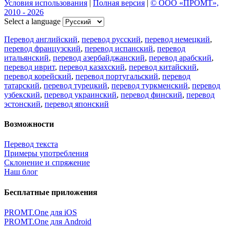
Условия использования
|
Полная версия
|
© ООО «ПРОМТ»,
2010 - 2026
Select a language
Перевод английский
,
перевод русский
,
перевод немецкий
,
перевод французский
,
перевод испанский
,
перевод
итальянский
,
перевод азербайджанский
,
перевод арабский
,
перевод иврит
,
перевод казахский
,
перевод китайский
,
перевод корейский
,
перевод португальский
,
перевод
татарский
,
перевод турецкий
,
перевод туркменский
,
перевод
узбекский
,
перевод украинский
,
перевод финский
,
перевод
эстонский
,
перевод японский
Возможности
Перевод текста
Примеры употребления
Склонение и спряжение
Наш блог
Бесплатные приложения
PROMT.One для iOS
PROMT.One для Android