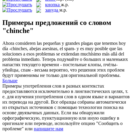
кнопка
ж.р.
зануда
м.р.
Примеры предложений со словом
"chinche"
Ahora consideren las pequeñas y grandes plagas que tenemos hoy
día -
chinches
, abejas asesinas, el spam- y es muy posible que las
soluciones a esos problemas se extiendan muchísimo más allá del
problema inmediato.
Теперь подумайте о больших и маленьких
напастях текущего времени - постельные
клопы
, пчёлы-
убийцы, спам - весьма вероятно, что решения этих проблем
будут применимы не только для оригинальной проблемы.
Больше
Примеры употребления слов в разных контекстах
предоставляются исключительно в лингвистических целях, т.
е. для изучения употребления слов в одном языке и вариантов
их перевода на другой. Все образцы собраны автоматически
из открытых источников с помощью технологии поиска на
основе двуязычных данных. Если вы обнаружили
орфографическую, пунктуационную или иную ошибку в
оригинале или переводе, используйте опцию "Сообщить о
проблеме" или
напишите нам