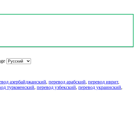
age
евод азербайджанский
,
перевод арабский
,
перевод иврит
,
вод туркменский
,
перевод узбекский
,
перевод украинский
,