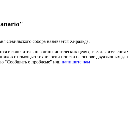
anario"
ьня
Севильского собора называется Хиральда.
ся исключительно в лингвистических целях, т. е. для изучения 
очников с помощью технологии поиска на основе двуязычных д
ию "Сообщить о проблеме" или
напишите нам