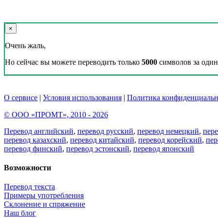
×
Очень жаль,
Но сейчас вы можете переводить только
5000
символов за один 
О сервисе
|
Условия использования
|
Политика конфиденциальн
© ООО «ПРОМТ», 2010 - 2026
Перевод английский
,
перевод русский
,
перевод немецкий
,
пер
перевод казахский
,
перевод китайский
,
перевод корейский
,
пер
перевод финский
,
перевод эстонский
,
перевод японский
Возможности
Перевод текста
Примеры употребления
Склонение и спряжение
Наш блог