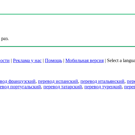
раз.
ости
|
Реклама у нас
|
Помощь
|
Мобильная версия
|
Select a langu
евод французский
,
перевод испанский
,
перевод итальянский
,
пер
евод португальский
,
перевод татарский
,
перевод турецкий
,
пере