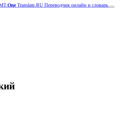
MT.
One
Translate.RU Переводчик онлайн и словарь
ский