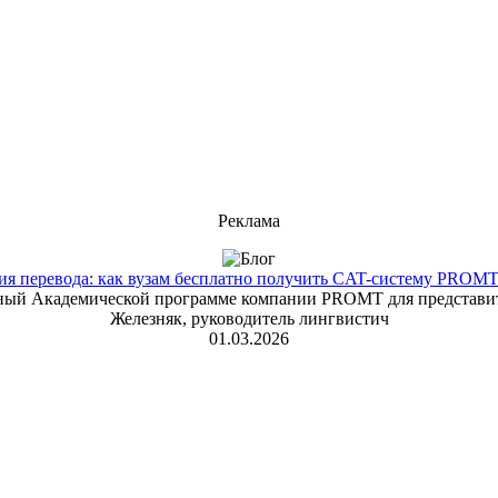
Реклама
 перевода: как вузам бесплатно получить CAT-систему PROMT T
енный Академической программе компании PROMT для представит
Железняк, руководитель лингвистич
01.03.2026