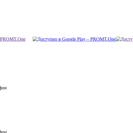
фон
фон