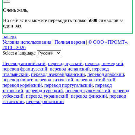
Очень жаль,
Но сейчас вы можете переводить только
5000
символов за
один раз.
наверх
Условия использования
|
Полная версия
|
© ООО «ПРОМТ»,
2010 - 2026
Select a language
Перевод английский
,
перевод русский
,
перевод немецкий
,
перевод французский
,
перевод испанский
,
перевод
итальянский
,
перевод азербайджанский
,
перевод арабский
,
перевод иврит
,
перевод казахский
,
перевод китайский
,
перевод корейский
,
перевод португальский
,
перевод
татарский
,
перевод турецкий
,
перевод туркменский
,
перевод
узбекский
,
перевод украинский
,
перевод финский
,
перевод
эстонский
,
перевод японский
Возможности
Перевод текста
Примеры употребления