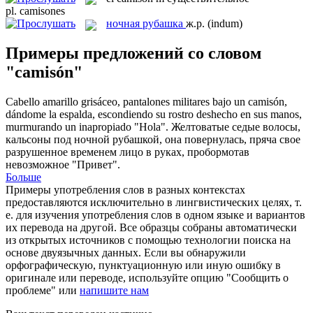
pl.
camisones
ночная рубашка
ж.р.
(indum)
Примеры предложений со словом
"camisón"
Cabello amarillo grisáceo, pantalones militares bajo un
camisón
,
dándome la espalda, escondiendo su rostro deshecho en sus manos,
murmurando un inapropiado "Hola".
Желтоватые седые волосы,
кальсоны под
ночной рубашкой
, она повернулась, пряча свое
разрушенное временем лицо в руках, пробормотав
невозможное "Привет".
Больше
Примеры употребления слов в разных контекстах
предоставляются исключительно в лингвистических целях, т.
е. для изучения употребления слов в одном языке и вариантов
их перевода на другой. Все образцы собраны автоматически
из открытых источников с помощью технологии поиска на
основе двуязычных данных. Если вы обнаружили
орфографическую, пунктуационную или иную ошибку в
оригинале или переводе, используйте опцию "Сообщить о
проблеме" или
напишите нам