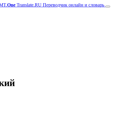
MT.
One
Translate.RU Переводчик онлайн и словарь
ский