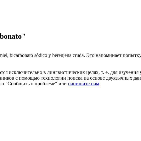
bonato"
miel,
bicarbonato
sódico y berenjena cruda.
Это напоминает попытку
ся исключительно в лингвистических целях, т. е. для изучения 
очников с помощью технологии поиска на основе двуязычных д
ию "Сообщить о проблеме" или
напишите нам