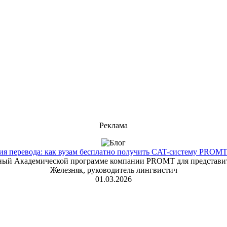
Реклама
 перевода: как вузам бесплатно получить CAT-систему PROMT T
енный Академической программе компании PROMT для представит
Железняк, руководитель лингвистич
01.03.2026