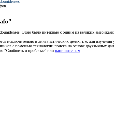
dounidenses.
фов
.
afo"
dounidenses.
Одно было интервью с одним из великих американ
ся исключительно в лингвистических целях, т. е. для изучения 
очников с помощью технологии поиска на основе двуязычных д
ию "Сообщить о проблеме" или
напишите нам