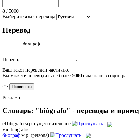
8
/
5000
Выберите язык перевода
Перевод
Перевод
Ваш текст переведен частично.
Вы можете переводить не более
5000
символов за один раз.
<>
Реклама
Словарь: "biógrafo" - переводы и прим
el
biógrafo
м.р.
существительное
мн.
biógrafos
биограф
м.р.
(persona)