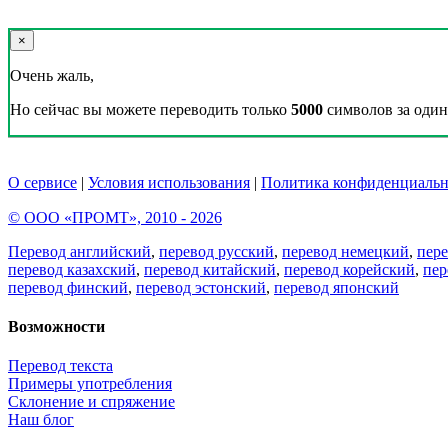
×
Очень жаль,
Но сейчас вы можете переводить только
5000
символов за один 
О сервисе
|
Условия использования
|
Политика конфиденциальн
© ООО «ПРОМТ», 2010 - 2026
Перевод английский
,
перевод русский
,
перевод немецкий
,
пер
перевод казахский
,
перевод китайский
,
перевод корейский
,
пер
перевод финский
,
перевод эстонский
,
перевод японский
Возможности
Перевод текста
Примеры употребления
Склонение и спряжение
Наш блог