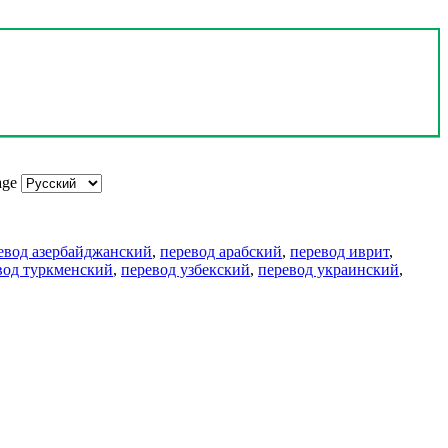
age
евод азербайджанский
,
перевод арабский
,
перевод иврит
,
вод туркменский
,
перевод узбекский
,
перевод украинский
,