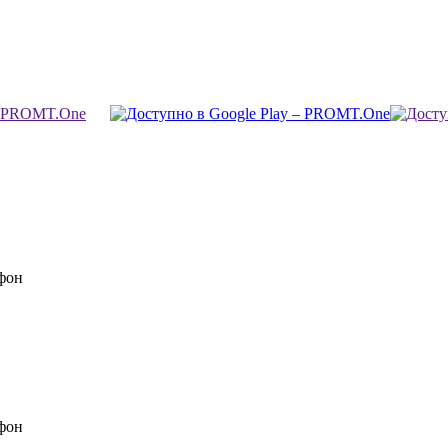
фон
фон