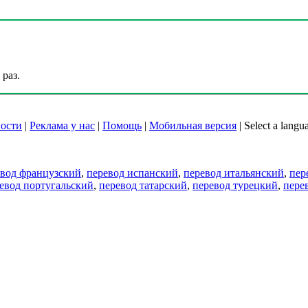
раз.
ости
|
Реклама у нас
|
Помощь
|
Мобильная версия
|
Select a langu
евод французский
,
перевод испанский
,
перевод итальянский
,
пер
евод португальский
,
перевод татарский
,
перевод турецкий
,
пере