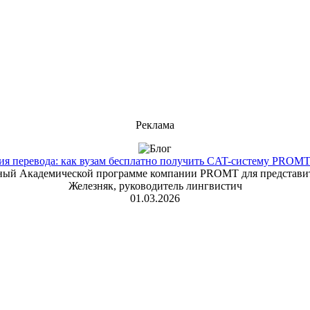
Реклама
 перевода: как вузам бесплатно получить CAT-систему PROMT T
енный Академической программе компании PROMT для представит
Железняк, руководитель лингвистич
01.03.2026