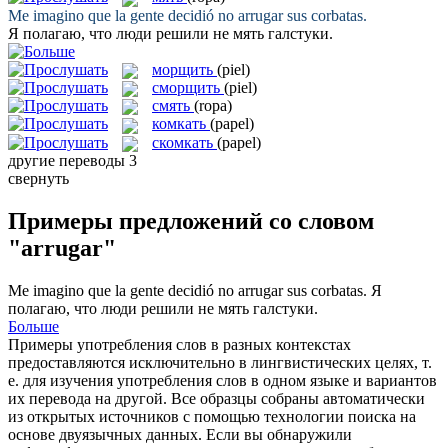
Me imagino que la gente decidió no
arrugar
sus corbatas.
Я полагаю, что люди решили не
мять
галстуки.
морщить
(piel)
сморщить
(piel)
смять
(ropa)
комкать
(papel)
скомкать
(papel)
другие переводы
3
свернуть
Примеры предложений со словом
"arrugar"
Me imagino que la gente decidió no
arrugar
sus corbatas.
Я
полагаю, что люди решили не
мять
галстуки.
Больше
Примеры употребления слов в разных контекстах
предоставляются исключительно в лингвистических целях, т.
е. для изучения употребления слов в одном языке и вариантов
их перевода на другой. Все образцы собраны автоматически
из открытых источников с помощью технологии поиска на
основе двуязычных данных. Если вы обнаружили