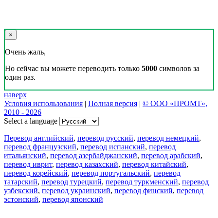
×
Очень жаль,
Но сейчас вы можете переводить только
5000
символов за
один раз.
наверх
Условия использования
|
Полная версия
|
© ООО «ПРОМТ»,
2010 - 2026
Select a language
Перевод английский
,
перевод русский
,
перевод немецкий
,
перевод французский
,
перевод испанский
,
перевод
итальянский
,
перевод азербайджанский
,
перевод арабский
,
перевод иврит
,
перевод казахский
,
перевод китайский
,
перевод корейский
,
перевод португальский
,
перевод
татарский
,
перевод турецкий
,
перевод туркменский
,
перевод
узбекский
,
перевод украинский
,
перевод финский
,
перевод
эстонский
,
перевод японский