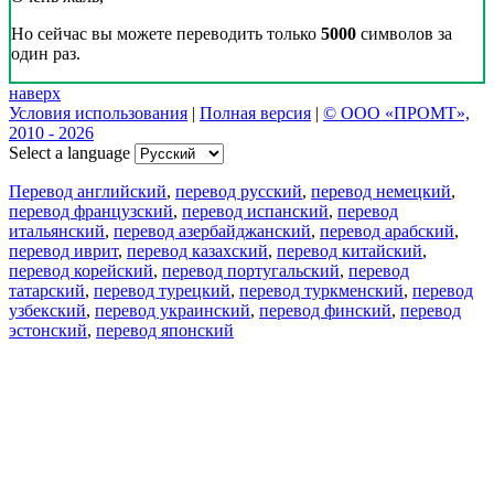
Но сейчас вы можете переводить только
5000
символов за
один раз.
наверх
Условия использования
|
Полная версия
|
© ООО «ПРОМТ»,
2010 - 2026
Select a language
Перевод английский
,
перевод русский
,
перевод немецкий
,
перевод французский
,
перевод испанский
,
перевод
итальянский
,
перевод азербайджанский
,
перевод арабский
,
перевод иврит
,
перевод казахский
,
перевод китайский
,
перевод корейский
,
перевод португальский
,
перевод
татарский
,
перевод турецкий
,
перевод туркменский
,
перевод
узбекский
,
перевод украинский
,
перевод финский
,
перевод
эстонский
,
перевод японский
Возможности
Перевод текста
Примеры употребления
Склонение и спряжение
Наш блог