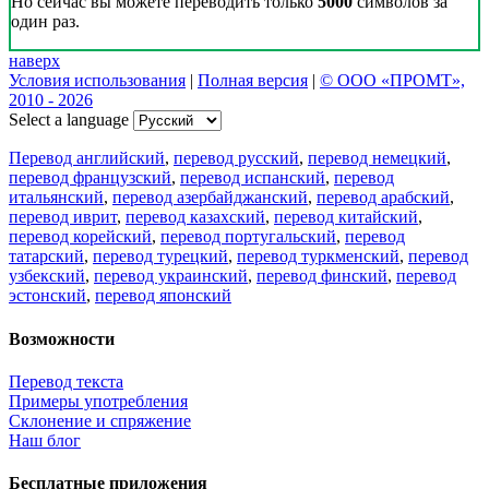
Но сейчас вы можете переводить только
5000
символов за
один раз.
наверх
Условия использования
|
Полная версия
|
© ООО «ПРОМТ»,
2010 - 2026
Select a language
Перевод английский
,
перевод русский
,
перевод немецкий
,
перевод французский
,
перевод испанский
,
перевод
итальянский
,
перевод азербайджанский
,
перевод арабский
,
перевод иврит
,
перевод казахский
,
перевод китайский
,
перевод корейский
,
перевод португальский
,
перевод
татарский
,
перевод турецкий
,
перевод туркменский
,
перевод
узбекский
,
перевод украинский
,
перевод финский
,
перевод
эстонский
,
перевод японский
Возможности
Перевод текста
Примеры употребления
Склонение и спряжение
Наш блог
Бесплатные приложения