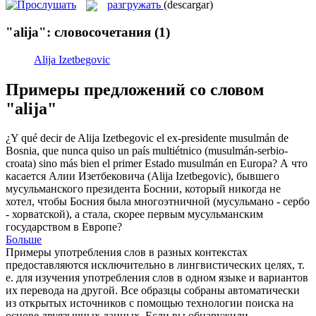
разгружать
(descargar)
"alija": словосочетания
(1)
Alija Izetbegovic
Примеры предложений со словом
"alija"
¿Y qué decir de
Alija
Izetbegovic el ex-presidente musulmán de
Bosnia, que nunca quiso un país multiétnico (musulmán-serbio-
croata) sino más bien el primer Estado musulmán en Europa?
А что
касается
Алии
Изетбековича (Alija Izetbegovic), бывшего
мусульманского президента Боснии, который никогда не
хотел, чтобы Босния была многоэтничной (мусульмано - сербо
- хорватской), а стала, скорее первым мусульманским
государством в Европе?
Больше
Примеры употребления слов в разных контекстах
предоставляются исключительно в лингвистических целях, т.
е. для изучения употребления слов в одном языке и вариантов
их перевода на другой. Все образцы собраны автоматически
из открытых источников с помощью технологии поиска на
основе двуязычных данных. Если вы обнаружили