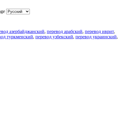
age
евод азербайджанский
,
перевод арабский
,
перевод иврит
,
вод туркменский
,
перевод узбекский
,
перевод украинский
,