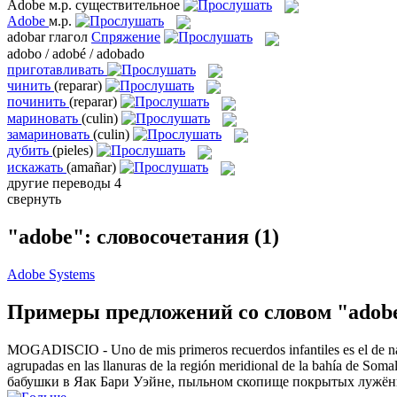
Adobe
м.р.
существительное
Adobe
м.р.
adobar
глагол
Спряжение
adobo / adobé / adobado
приготавливать
чинить
(reparar)
починить
(reparar)
мариновать
(culin)
замариновать
(culin)
дубить
(pieles)
искажать
(amañar)
другие переводы
4
свернуть
"adobe": словосочетания
(1)
Adobe Systems
Примеры предложений со словом "adob
MOGADISCIO - Uno de mis primeros recuerdos infantiles es el de nad
agrupadas en las llanuras de la región meridional de la bahía de Somal
бабушки в Яак Бари Уэйне, пыльном скопище покрытых лужёны