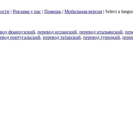
ости
|
Реклама у нас
|
Помощь
|
Мобильная версия
|
Select a langu
евод французский
,
перевод испанский
,
перевод итальянский
,
пер
евод португальский
,
перевод татарский
,
перевод турецкий
,
пере