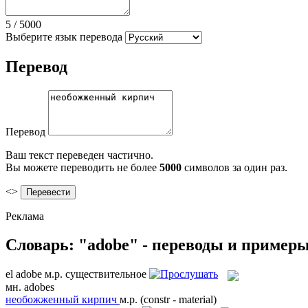
5
/
5000
Выберите язык перевода
Перевод
Перевод
Ваш текст переведен частично.
Вы можете переводить не более
5000
символов за один раз.
<>
Реклама
Словарь: "adobe" - переводы и пример
el
adobe
м.р.
существительное
мн.
adobes
необожженный кирпич
м.р.
(constr - material)