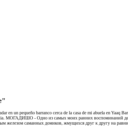
e"
ar en un pequeño barranco cerca de la casa de mi abuela en Yaaq Bar
ia.
МОГАДИШО - Одно из самых моих ранних воспоминаний детс
м железом саманных домиков, жмущихся друг к другу на равни