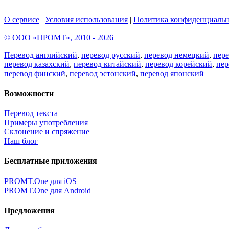
О сервисе
|
Условия использования
|
Политика конфиденциальн
© ООО «ПРОМТ», 2010 - 2026
Перевод английский
,
перевод русский
,
перевод немецкий
,
пер
перевод казахский
,
перевод китайский
,
перевод корейский
,
пер
перевод финский
,
перевод эстонский
,
перевод японский
Возможности
Перевод текста
Примеры употребления
Склонение и спряжение
Наш блог
Бесплатные приложения
PROMT.One для iOS
PROMT.One для Android
Предложения