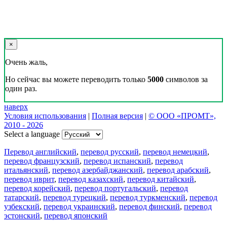
×
Очень жаль,
Но сейчас вы можете переводить только
5000
символов за
один раз.
наверх
Условия использования
|
Полная версия
|
© ООО «ПРОМТ»,
2010 - 2026
Select a language
Перевод английский
,
перевод русский
,
перевод немецкий
,
перевод французский
,
перевод испанский
,
перевод
итальянский
,
перевод азербайджанский
,
перевод арабский
,
перевод иврит
,
перевод казахский
,
перевод китайский
,
перевод корейский
,
перевод португальский
,
перевод
татарский
,
перевод турецкий
,
перевод туркменский
,
перевод
узбекский
,
перевод украинский
,
перевод финский
,
перевод
эстонский
,
перевод японский