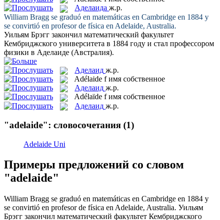
Аделаида
ж.р.
William Bragg se graduó en matemáticas en Cambridge en 1884 y
se convirtió en profesor de física en
Adelaide
, Australia.
Уильям Брэгг закончил математический факультет
Кембриджского университета в 1884 году и стал профессором
физики в
Аделаиде
(Австралия).
Аделаид
ж.р.
Adélaide
f
имя собственное
Аделаид
ж.р.
Adélaïde
f
имя собственное
Аделаид
ж.р.
"adelaide": словосочетания
(1)
Adelaide Uni
Примеры предложений со словом
"adelaide"
William Bragg se graduó en matemáticas en Cambridge en 1884 y
se convirtió en profesor de física en
Adelaide
, Australia.
Уильям
Брэгг закончил математический факультет Кембриджского