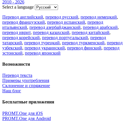
2010 - 2026
Select a language
Перевод английский
,
перевод русский
,
перевод немецкий
,
перевод французский
,
перевод испанский
,
перевод
итальянский
,
перевод азербайджанский
,
перевод арабский
,
перевод иврит
,
перевод казахский
,
перевод китайский
,
перевод корейский
,
перевод португальский
,
перевод
татарский
,
перевод турецкий
,
перевод туркменский
,
перевод
узбекский
,
перевод украинский
,
перевод финский
,
перевод
эстонский
,
перевод японский
Возможности
Перевод текста
Примеры употребления
Склонение и спряжение
Наш блог
Бесплатные приложения
PROMT.One для iOS
PROMT.One для Android