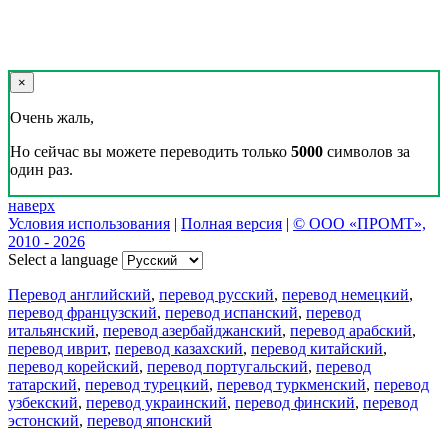
×
Очень жаль,
Но сейчас вы можете переводить только
5000
символов за
один раз.
наверх
Условия использования
|
Полная версия
|
© ООО «ПРОМТ»,
2010 - 2026
Select a language
Перевод английский
,
перевод русский
,
перевод немецкий
,
перевод французский
,
перевод испанский
,
перевод
итальянский
,
перевод азербайджанский
,
перевод арабский
,
перевод иврит
,
перевод казахский
,
перевод китайский
,
перевод корейский
,
перевод португальский
,
перевод
татарский
,
перевод турецкий
,
перевод туркменский
,
перевод
узбекский
,
перевод украинский
,
перевод финский
,
перевод
эстонский
,
перевод японский