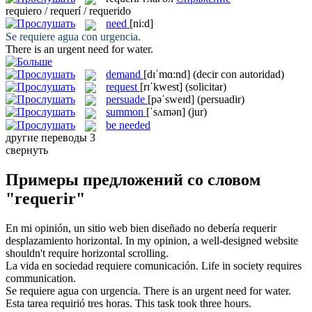
requiero / requerí / requerido
need
[ni:d]
Se
requiere
agua con urgencia.
There is an urgent
need
for water.
demand
[dɪˈmɑ:nd]
(decir con autoridad)
request
[rɪˈkwest]
(solicitar)
persuade
[pəˈsweɪd]
(persuadir)
summon
[ˈsʌmən]
(jur)
be needed
другие переводы
3
свернуть
Примеры предложений со словом
"requerir"
En mi opinión, un sitio web bien diseñado no debería
requerir
desplazamiento horizontal.
In my opinion, a well-designed website
shouldn't
require
horizontal scrolling.
La vida en sociedad
requiere
comunicación.
Life in society
requires
communication.
Se
requiere
agua con urgencia.
There is an urgent
need
for water.
Esta tarea
requirió
tres horas.
This task
took
three hours.