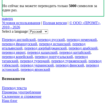
Но сейчас вы можете переводить только
5000
символов за
один раз.
наверх
Условия использования
|
Полная версия
|
© ООО «ПРОМТ»,
2010 - 2026
Select a language
Перевод английский
,
перевод русский
,
перевод немецкий
,
перевод французский
,
перевод испанский
,
перевод
итальянский
,
перевод азербайджанский
,
перевод арабский
,
перевод иврит
,
перевод казахский
,
перевод китайский
,
перевод корейский
,
перевод португальский
,
перевод
татарский
,
перевод турецкий
,
перевод туркменский
,
перевод
узбекский
,
перевод украинский
,
перевод финский
,
перевод
эстонский
,
перевод японский
Возможности
Перевод текста
Примеры употребления
Склонение и спряжение
Наш блог