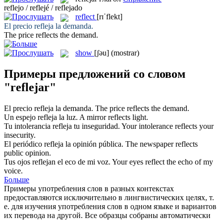
reflejo / reflejé / reflejado
reflect
[rɪˈflekt]
El precio
refleja
la demanda.
The price
reflects
the demand.
show
[ʃəu]
(mostrar)
Примеры предложений со словом
"reflejar"
El precio
refleja
la demanda.
The price
reflects
the demand.
Un espejo
refleja
la luz.
A mirror
reflects
light.
Tu intolerancia
refleja
tu inseguridad.
Your intolerance
reflects
your
insecurity.
El periódico
refleja
la opinión pública.
The newspaper
reflects
public opinion.
Tus ojos
reflejan
el eco de mi voz.
Your eyes
reflect
the echo of my
voice.
Больше
Примеры употребления слов в разных контекстах
предоставляются исключительно в лингвистических целях, т.
е. для изучения употребления слов в одном языке и вариантов
их перевода на другой. Все образцы собраны автоматически