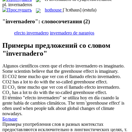
pl.
invernaderos
hothouse
[ˈhɔthaus]
(estufa)
"invernadero": словосочетания
(2)
efecto invernadero
invernadero de naranjos
Примеры предложений со словом
"invernadero"
Algunos científicos creen que el
efecto invernadero
es imaginario.
Some scientists believe that the
greenhouse effect
is imaginary.
El CO2 tiene mucho que ver con el llamado
efecto invernadero
.
CO2 has a lot to do with the so-called
greenhouse effect
.
El CO₂ tiene mucho que ver con el llamado
efecto invernadero
.
CO₂ has a lot to do with the so-called
greenhouse effect
.
El término "
efecto invernadero
" se utiliza hoy en día cuando la
gente habla de cambios climáticos.
The term '
greenhouse effect
' is
often used when people talk about global changes of climate
nowadays.
Больше
Примеры употребления слов в разных контекстах
предоставляются исключительно в лингвистических целях, т.