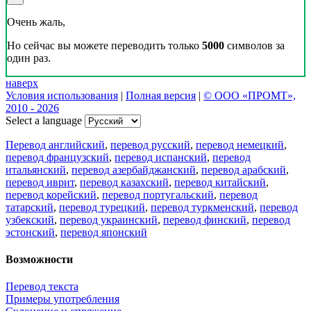
Очень жаль,
Но сейчас вы можете переводить только
5000
символов за
один раз.
наверх
Условия использования
|
Полная версия
|
© ООО «ПРОМТ»,
2010 - 2026
Select a language
Перевод английский
,
перевод русский
,
перевод немецкий
,
перевод французский
,
перевод испанский
,
перевод
итальянский
,
перевод азербайджанский
,
перевод арабский
,
перевод иврит
,
перевод казахский
,
перевод китайский
,
перевод корейский
,
перевод португальский
,
перевод
татарский
,
перевод турецкий
,
перевод туркменский
,
перевод
узбекский
,
перевод украинский
,
перевод финский
,
перевод
эстонский
,
перевод японский
Возможности
Перевод текста
Примеры употребления