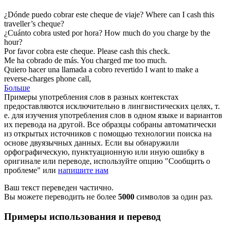
¿Dónde puedo
cobrar
este cheque de viaje?
Where can I
cash
this
traveller’s cheque?
¿Cuánto
cobra
usted por hora?
How much do you
charge
by the
hour?
Por favor
cobra
este cheque.
Please
cash
this check.
Me ha
cobrado
de más.
You
charged
me too much.
Quiero hacer una llamada a
cobro
revertido
I want to make a
reverse-
charges
phone call,
Больше
Примеры употребления слов в разных контекстах
предоставляются исключительно в лингвистических целях, т.
е. для изучения употребления слов в одном языке и вариантов
их перевода на другой. Все образцы собраны автоматически
из открытых источников с помощью технологии поиска на
основе двуязычных данных. Если вы обнаружили
орфографическую, пунктуационную или иную ошибку в
оригинале или переводе, используйте опцию "Сообщить о
проблеме" или
напишите нам
Ваш текст переведен частично.
Вы можете переводить не более
5000
символов за один раз.
Примеры использования и перевод