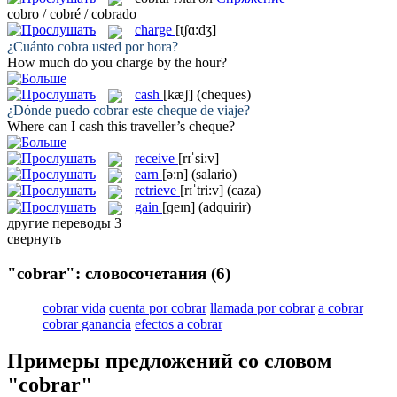
cobro / cobré / cobrado
charge
[tʃɑ:dʒ]
¿Cuánto
cobra
usted por hora?
How much do you
charge
by the hour?
cash
[kæʃ]
(cheques)
¿Dónde puedo
cobrar
este cheque de viaje?
Where can I
cash
this traveller’s cheque?
receive
[rɪˈsi:v]
earn
[ə:n]
(salario)
retrieve
[rɪˈtri:v]
(caza)
gain
[ɡeɪn]
(adquirir)
другие переводы
3
свернуть
"cobrar": словосочетания
(6)
cobrar vida
cuenta por cobrar
llamada por cobrar
a cobrar
cobrar ganancia
efectos a cobrar
Примеры предложений со словом
"cobrar"