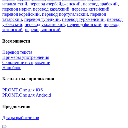
итальянский
,
перевод азербайджанский
,
перевод арабский
,
перевод иврит
,
перевод казахский
,
перевод китайский
,
перевод корейский
,
перевод португальский
,
перевод
татарский
,
перевод турецкий
,
перевод туркменский
,
перевод
узбекский
,
перевод украинский
,
перевод финский
,
перевод
эстонский
,
перевод японский
Возможности
Перевод текста
Примеры употребления
Склонение и спряжение
Наш блог
Бесплатные приложения
PROMT.One для iOS
PROMT.One для Android
Предложения
Для разработчиков