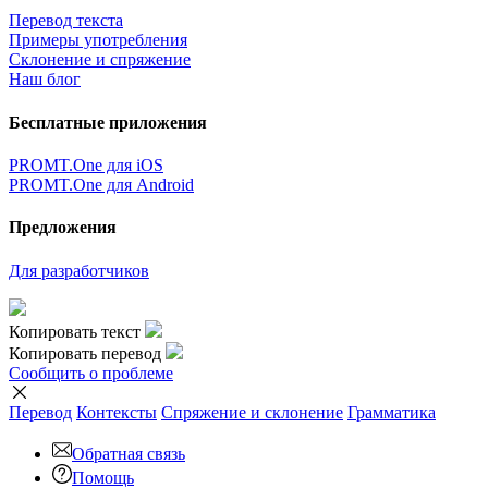
×
Очень жаль,
Но сейчас вы можете переводить только
5000
символов за
один раз.
наверх
Условия использования
|
Полная версия
|
© ООО «ПРОМТ»,
2010 - 2026
Select a language
Перевод английский
,
перевод русский
,
перевод немецкий
,
перевод французский
,
перевод испанский
,
перевод