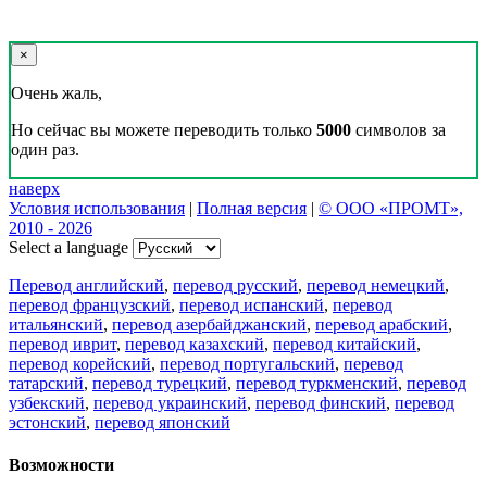
Скачать переводчик
Переводчик, Словарь и Разговорник,
20+ языков, избранные переводы.
Наш Блог
Цифровая эволюция перевода: как вузам бесплатно получить
CAT-систему PROMT Translation Factory
18 февраля 2026 года прошел очередной вебинар,
посвященный Академической программе компании PROMT
для представителей высших учебных заведений. Вебинар
провела Наталья Железняк, руководитель лингвистич
01.03.2026
Поделиться переводом
×
идет загрузка...
Прямая ссылка на перевод: