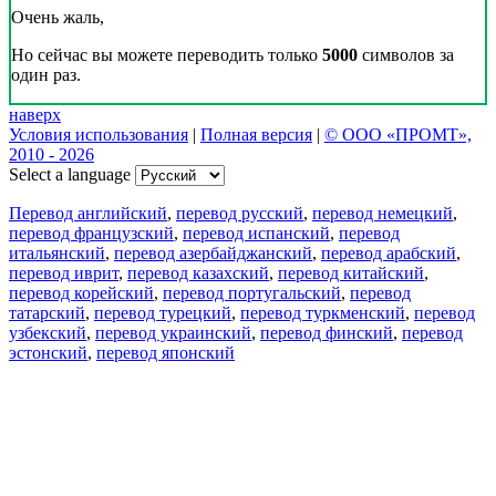
Очень жаль,
Но сейчас вы можете переводить только
5000
символов за
один раз.
наверх
Условия использования
|
Полная версия
|
© ООО «ПРОМТ»,
2010 - 2026
Select a language
Перевод английский
,
перевод русский
,
перевод немецкий
,
перевод французский
,
перевод испанский
,
перевод
итальянский
,
перевод азербайджанский
,
перевод арабский
,
перевод иврит
,
перевод казахский
,
перевод китайский
,
перевод корейский
,
перевод португальский
,
перевод
татарский
,
перевод турецкий
,
перевод туркменский
,
перевод
узбекский
,
перевод украинский
,
перевод финский
,
перевод
эстонский
,
перевод японский
Возможности
Перевод текста
Примеры употребления
Склонение и спряжение