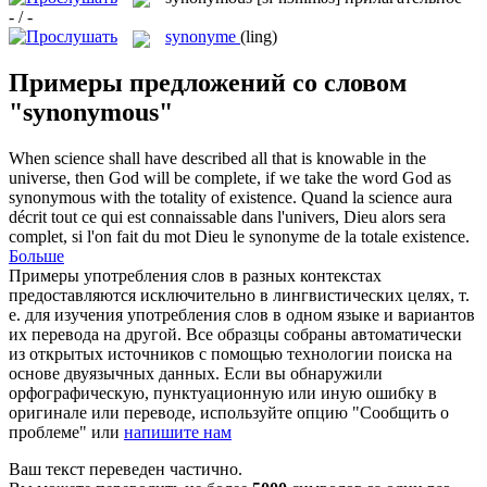
- / -
synonyme
(ling)
Примеры предложений со словом
"synonymous"
When science shall have described all that is knowable in the
universe, then God will be complete, if we take the word God as
synonymous
with the totality of existence.
Quand la science aura
décrit tout ce qui est connaissable dans l'univers, Dieu alors sera
complet, si l'on fait du mot Dieu le
synonyme
de la totale existence.
Больше
Примеры употребления слов в разных контекстах
предоставляются исключительно в лингвистических целях, т.
е. для изучения употребления слов в одном языке и вариантов
их перевода на другой. Все образцы собраны автоматически
из открытых источников с помощью технологии поиска на
основе двуязычных данных. Если вы обнаружили
орфографическую, пунктуационную или иную ошибку в
оригинале или переводе, используйте опцию "Сообщить о
проблеме" или
напишите нам
Ваш текст переведен частично.