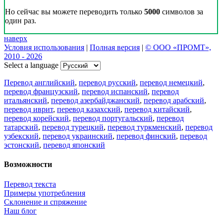
Но сейчас вы можете переводить только
5000
символов за
один раз.
наверх
Условия использования
|
Полная версия
|
© ООО «ПРОМТ»,
2010 - 2026
Select a language
Перевод английский
,
перевод русский
,
перевод немецкий
,
перевод французский
,
перевод испанский
,
перевод
итальянский
,
перевод азербайджанский
,
перевод арабский
,
перевод иврит
,
перевод казахский
,
перевод китайский
,
перевод корейский
,
перевод португальский
,
перевод
татарский
,
перевод турецкий
,
перевод туркменский
,
перевод
узбекский
,
перевод украинский
,
перевод финский
,
перевод
эстонский
,
перевод японский
Возможности
Перевод текста
Примеры употребления
Склонение и спряжение
Наш блог