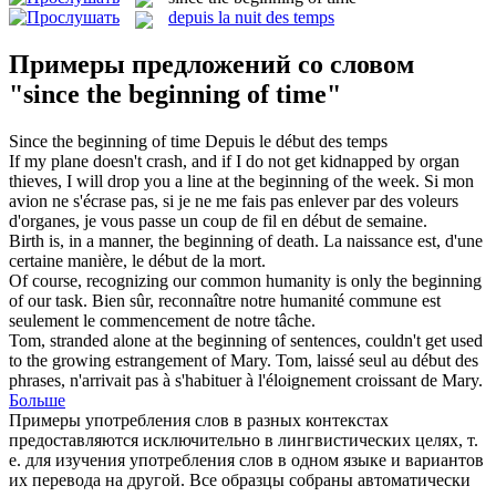
depuis la nuit des temps
Примеры предложений со словом
"since the beginning of time"
Since the beginning of time
Depuis le début des temps
If my plane doesn't crash, and if I do not get kidnapped by organ
thieves, I will drop you a line at
the beginning of
the week.
Si mon
avion ne s'écrase pas, si je ne me fais pas enlever par des voleurs
d'organes, je vous passe un coup de fil en
début
de semaine.
Birth is, in a manner,
the beginning of
death.
La naissance est, d'une
certaine manière, le
début
de la mort.
Of course, recognizing our common humanity is only
the beginning
of
our task.
Bien sûr, reconnaître notre humanité commune est
seulement le
commencement
de notre tâche.
Tom, stranded alone at
the beginning of
sentences, couldn't get used
to the growing estrangement of Mary.
Tom, laissé seul au
début
des
phrases, n'arrivait pas à s'habituer à l'éloignement croissant de Mary.
Больше
Примеры употребления слов в разных контекстах
предоставляются исключительно в лингвистических целях, т.
е. для изучения употребления слов в одном языке и вариантов
их перевода на другой. Все образцы собраны автоматически