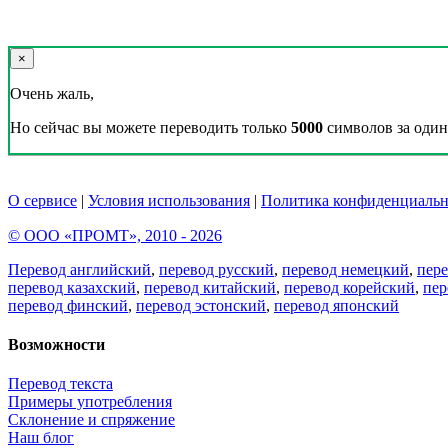
×
Очень жаль,
Но сейчас вы можете переводить только
5000
символов за один 
О сервисе
|
Условия использования
|
Политика конфиденциальн
© ООО «ПРОМТ», 2010 - 2026
Перевод английский
,
перевод русский
,
перевод немецкий
,
пер
перевод казахский
,
перевод китайский
,
перевод корейский
,
пер
перевод финский
,
перевод эстонский
,
перевод японский
Возможности
Перевод текста
Примеры употребления
Склонение и спряжение
Наш блог