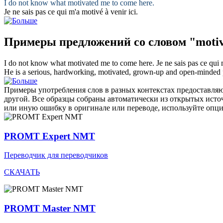
I do not know what
motivated
me to come here.
Je ne sais pas ce qui m'a
motivé
à venir ici.
Примеры предложений со словом "motiv
I do not know what
motivated
me to come here.
Je ne sais pas ce qui
He is a serious, hardworking,
motivated
, grown-up and open-minded 
Примеры употребления слов в разных контекстах предоставляют
другой. Все образцы собраны автоматически из открытых ист
или иную ошибку в оригинале или переводе, используйте опц
PROMT Expert NMT
Переводчик для переводчиков
СКАЧАТЬ
PROMT Master NMT