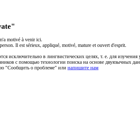
ate"
 m'a
motivé
à venir ici.
person.
Il est sérieux, appliqué,
motivé
, mature et ouvert d'esprit.
ся исключительно в лингвистических целях, т. е. для изучения 
очников с помощью технологии поиска на основе двуязычных д
ию "Сообщить о проблеме" или
напишите нам