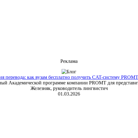
Реклама
 перевода: как вузам бесплатно получить CAT-систему PROMT T
енный Академической программе компании PROMT для представит
Железняк, руководитель лингвистич
01.03.2026