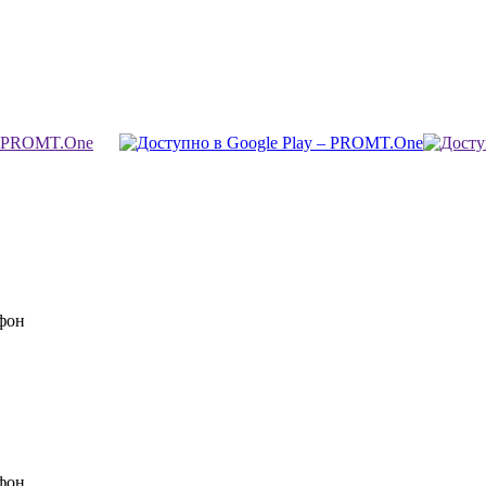
фон
фон