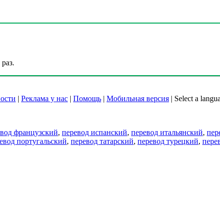
раз.
ости
|
Реклама у нас
|
Помощь
|
Мобильная версия
|
Select a langu
евод французский
,
перевод испанский
,
перевод итальянский
,
пер
евод португальский
,
перевод татарский
,
перевод турецкий
,
пере