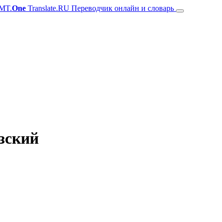
MT.
One
Translate.RU Переводчик онлайн и словарь
зский