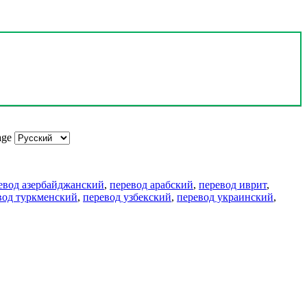
age
евод азербайджанский
,
перевод арабский
,
перевод иврит
,
вод туркменский
,
перевод узбекский
,
перевод украинский
,