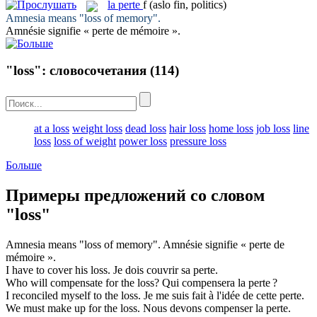
la
perte
f
(aslo fin, politics)
Amnesia means "
loss
of memory".
Amnésie signifie «
perte
de mémoire ».
"loss": словосочетания
(114)
at a loss
weight loss
dead loss
hair loss
home loss
job loss
line
loss
loss of weight
power loss
pressure loss
Больше
Примеры предложений со словом
"loss"
Amnesia means "
loss
of memory".
Amnésie signifie «
perte
de
mémoire ».
I have to cover his
loss
.
Je dois couvrir sa
perte
.
Who will compensate for the
loss
?
Qui compensera la
perte
?
I reconciled myself to the
loss
.
Je me suis fait à l'idée de cette
perte
.
We must make up for the
loss
.
Nous devons compenser la
perte
.