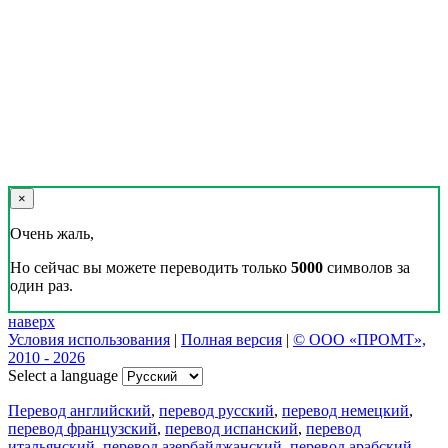
×
Очень жаль,
Но сейчас вы можете переводить только
5000
символов за
один раз.
наверх
Условия использования
|
Полная версия
|
© ООО «ПРОМТ»,
2010 - 2026
Select a language
Перевод английский
,
перевод русский
,
перевод немецкий
,
перевод французский
,
перевод испанский
,
перевод
итальянский
,
перевод азербайджанский
,
перевод арабский
,