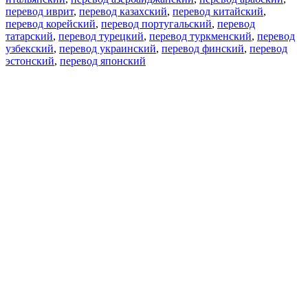
перевод иврит
,
перевод казахский
,
перевод китайский
,
перевод корейский
,
перевод португальский
,
перевод
татарский
,
перевод турецкий
,
перевод туркменский
,
перевод
узбекский
,
перевод украинский
,
перевод финский
,
перевод
эстонский
,
перевод японский
Возможности
Перевод текста
Примеры употребления
Склонение и спряжение
Наш блог
Бесплатные приложения
PROMT.One для iOS
PROMT.One для Android
Предложения
Для разработчиков