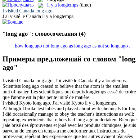
il y a longtemps
(time)
I visited Canada
long ago
.
J'ai visité le Canada
il y a longtemps
.
"long ago": словосочетания
(4)
how long ago
not long ago
as long ago as
not so long ago ,
Примеры предложений со словом "long
ago"
I visited Canada
long ago
.
J'ai visité le Canada
il y a longtemps
.
Scientists
long ago
ceased to believe that the atom is the smallest
unit of matter.
Les scientifiques ont depuis
longtemps
cessé de croire
que l'atome est la plus petite unité de matière.
I visited Kyoto
long ago
.
J'ai visité Kyoto
il y a longtemps
.
Although I broke test tubes and played about with chemicals for fun,
I did occasionally manage to obey the teacher's instructions as well;
repeating experiments that others had
long ago
undertaken.
Bien que
j'aie brisé des éprouvettes et joué avec les produits chimiques, je suis
parvenu de temps en temps à me conformer aux instructions du
professeur, répétant des expériences que les autres avaient réalisées