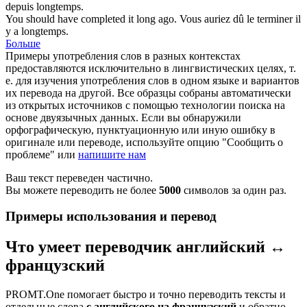
depuis
longtemps
.
You should have completed it
long ago
.
Vous auriez dû le terminer
il
y a longtemps
.
Больше
Примеры употребления слов в разных контекстах
предоставляются исключительно в лингвистических целях, т.
е. для изучения употребления слов в одном языке и вариантов
их перевода на другой. Все образцы собраны автоматически
из открытых источников с помощью технологии поиска на
основе двуязычных данных. Если вы обнаружили
орфографическую, пунктуационную или иную ошибку в
оригинале или переводе, используйте опцию "Сообщить о
проблеме" или
напишите нам
Ваш текст переведен частично.
Вы можете переводить не более
5000
символов за один раз.
Примеры использования и перевод
Что умеет переводчик английский ↔
французский
PROMT.One помогает быстро и точно переводить тексты и
отдельные слова
с английского на французский
и обратно.