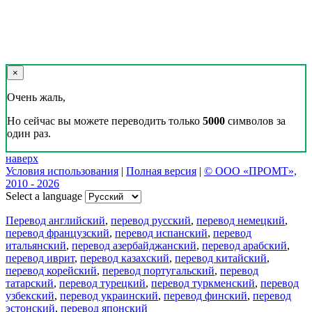
×
Очень жаль,
Но сейчас вы можете переводить только
5000
символов за
один раз.
наверх
Условия использования
|
Полная версия
|
© ООО «ПРОМТ»,
2010 - 2026
Select a language
Перевод английский
,
перевод русский
,
перевод немецкий
,
перевод французский
,
перевод испанский
,
перевод
итальянский
,
перевод азербайджанский
,
перевод арабский
,
перевод иврит
,
перевод казахский
,
перевод китайский
,
перевод корейский
,
перевод португальский
,
перевод
татарский
,
перевод турецкий
,
перевод туркменский
,
перевод
узбекский
,
перевод украинский
,
перевод финский
,
перевод
эстонский
,
перевод японский