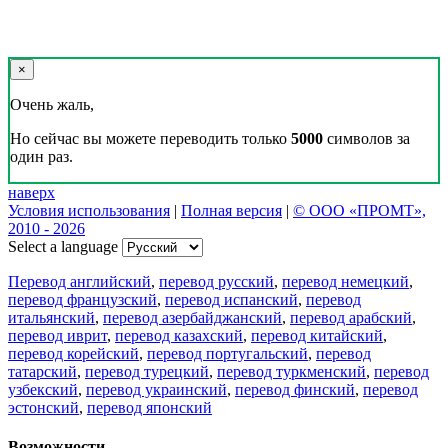
×
Очень жаль,
Но сейчас вы можете переводить только
5000
символов за
один раз.
наверх
Условия использования
|
Полная версия
|
© ООО «ПРОМТ»,
2010 - 2026
Select a language
Перевод английский
,
перевод русский
,
перевод немецкий
,
перевод французский
,
перевод испанский
,
перевод
итальянский
,
перевод азербайджанский
,
перевод арабский
,
перевод иврит
,
перевод казахский
,
перевод китайский
,
перевод корейский
,
перевод португальский
,
перевод
татарский
,
перевод турецкий
,
перевод туркменский
,
перевод
узбекский
,
перевод украинский
,
перевод финский
,
перевод
эстонский
,
перевод японский
Возможности