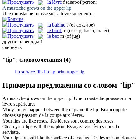
la
lèvre
f
(anat-of person)
A mustache grows on the upper
lip
.
Une moustache pousse sur la
lèvre
supérieure.
la
babine
f
(of dog, ape)
le
bord
m
(of cap, basin, crater)
le
bec
m
(of jug)
другие переводы
1
свернуть
"lip": словосочетания
(4)
lip service
flip lip
lip print
upper lip
Примеры предложений со словом "lip"
A mustache grows on the upper
lip
.
Une moustache pousse sur la
lèvre
supérieure.
Many things happen between the cup and the
lip
.
Beaucoup de
choses se passent, de la coupe aux
lèvres
.
Your
lips
are like roses.
Tes
lèvres
sont comme des roses.
Clean your
lips
with the napkin.
Essuyez vos
lèvres
dans la
serviette.
Your
lips
are soft like the surface of a cactus.
Tes
lèvres
sont douces