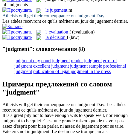
pl.
judgments
le
jugement
m
Atheists will get their comeuppance on
Judgment
Day.
Les athées recevront ce qu'ils méritent au jour du
jugement
dernier.
l'
évaluation
f
(evaluation)
la
décision
f
(law)
"judgment": словосочетания
(8)
judgment day
court judgment
render judgment
error of
judgment
excellent judgment
judgment sample
professional
judgment
publication of legal judgment in the press
Примеры предложений со словом
"judgment"
Atheists will get their comeuppance on
Judgment
Day.
Les athées
recevront ce qu'ils méritent au jour du
jugement
dernier.
It is a great pity not to have enough wits to speak well, nor enough
judgment
to be quiet.
C'est une grande misère que de n'avoir pas
assez d'esprit pour bien parler, ni assez de
jugement
pour se taire.
Fate errs not in
judgment
.
Le destin ne se trompe jamais.