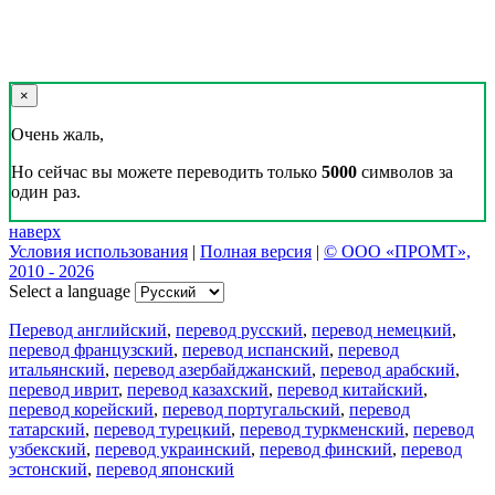
×
Очень жаль,
Но сейчас вы можете переводить только
5000
символов за
один раз.
наверх
Условия использования
|
Полная версия
|
© ООО «ПРОМТ»,
2010 - 2026
Select a language
Перевод английский
,
перевод русский
,
перевод немецкий
,
перевод французский
,
перевод испанский
,
перевод
итальянский
,
перевод азербайджанский
,
перевод арабский
,
перевод иврит
,
перевод казахский
,
перевод китайский
,
перевод корейский
,
перевод португальский
,
перевод
татарский
,
перевод турецкий
,
перевод туркменский
,
перевод
узбекский
,
перевод украинский
,
перевод финский
,
перевод
эстонский
,
перевод японский