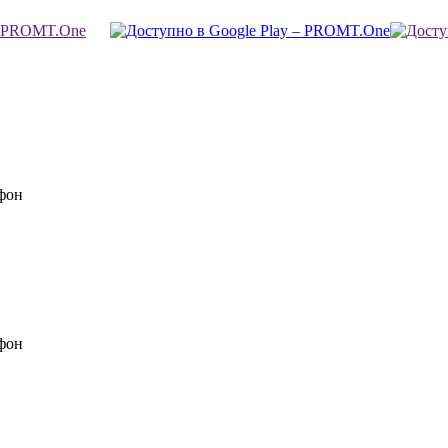
фон
фон