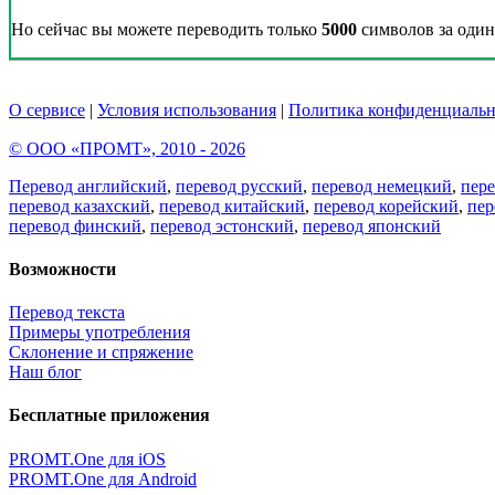
Но сейчас вы можете переводить только
5000
символов за один 
О сервисе
|
Условия использования
|
Политика конфиденциальн
© ООО «ПРОМТ», 2010 - 2026
Перевод английский
,
перевод русский
,
перевод немецкий
,
пер
перевод казахский
,
перевод китайский
,
перевод корейский
,
пер
перевод финский
,
перевод эстонский
,
перевод японский
Возможности
Перевод текста
Примеры употребления
Склонение и спряжение
Наш блог
Бесплатные приложения
PROMT.One для iOS
PROMT.One для Android