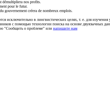
t
démultipliera nos profits.
ement
pour le futur.
du gouvernement créera de nombreux emplois.
ся исключительно в лингвистических целях, т. е. для изучения 
очников с помощью технологии поиска на основе двуязычных д
ию "Сообщить о проблеме" или
напишите нам