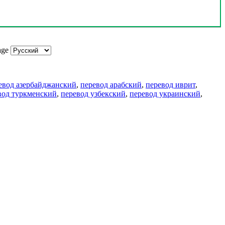
age
евод азербайджанский
,
перевод арабский
,
перевод иврит
,
вод туркменский
,
перевод узбекский
,
перевод украинский
,