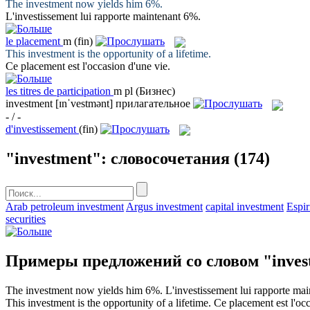
The
investment
now yields him 6%.
L'
investissement
lui rapporte maintenant 6%.
le
placement
m
(fin)
This
investment
is the opportunity of a lifetime.
Ce
placement
est l'occasion d'une vie.
les
titres de participation
m pl
(Бизнес)
investment
[ɪnˈvestmənt]
прилагательное
- / -
d'investissement
(fin)
"investment": словосочетания
(174)
Arab petroleum investment
Argus investment
capital investment
Espir
securities
Примеры предложений со словом "inves
The
investment
now yields him 6%.
L'
investissement
lui rapporte ma
This
investment
is the opportunity of a lifetime.
Ce
placement
est l'oc