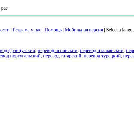
раз.
ости
|
Реклама у нас
|
Помощь
|
Мобильная версия
|
Select a langu
евод французский
,
перевод испанский
,
перевод итальянский
,
пер
евод португальский
,
перевод татарский
,
перевод турецкий
,
пере