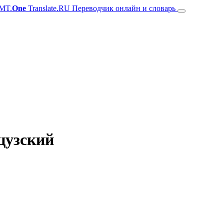
MT.
One
Translate.RU Переводчик онлайн и словарь
цузский