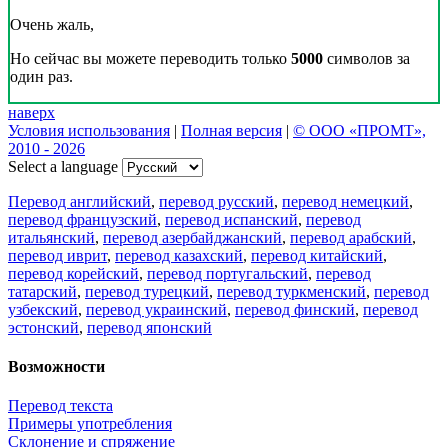
Очень жаль,
Но сейчас вы можете переводить только
5000
символов за
один раз.
наверх
Условия использования
|
Полная версия
|
© ООО «ПРОМТ»,
2010 - 2026
Select a language
Перевод английский
,
перевод русский
,
перевод немецкий
,
перевод французский
,
перевод испанский
,
перевод
итальянский
,
перевод азербайджанский
,
перевод арабский
,
перевод иврит
,
перевод казахский
,
перевод китайский
,
перевод корейский
,
перевод португальский
,
перевод
татарский
,
перевод турецкий
,
перевод туркменский
,
перевод
узбекский
,
перевод украинский
,
перевод финский
,
перевод
эстонский
,
перевод японский
Возможности
Перевод текста
Примеры употребления
Склонение и спряжение