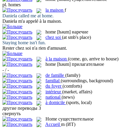
pl.
homes
la
maison
f
Daniela called me at
home
.
Daniela m'a appelé à la
maison
.
home
[həum]
наречие
chez soi
(at smb's place)
Staying
home
isn't fun.
Rester
chez soi
n'a rien d'amusant.
à la maison
(come, go, arrive to house)
home
[həum]
прилагательное
- / -
de famille
(family)
familial
(surroundings, background)
du foyer
(comforts)
intérieur
(market, affairs)
national
(news)
à domicile
(sports, local)
другие переводы
3
свернуть
Home
существительное
Accueil
m
(ИТ)