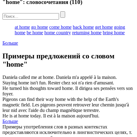
"home": словосочетания
(110)
at home
go home
come home
back home
get home
going
home
be home
home country
returning home
bring home
Больше
Примеры предложений со словом
"home"
Daniela called me at
home
.
Daniela m'a appelé à la
maison
.
Staying
home
isn't fun.
Rester
chez soi
n'a rien d'amusant.
He turned his thoughts toward
home
.
Il dirigea ses pensées vers son
foyer
.
Pigeons can find their way
home
with the help of the Earth's
magnetic field.
Les pigeons peuvent retrouver leur chemin jusqu'à
leur
nid
avec l'aide du champ magnétique terrestre.
He is at
home
today.
Il est à la
maison
aujourd'hui.
Больше
Примеры употребления слов в разных контекстах
предоставляются исключительно в лингвистических целях, т.