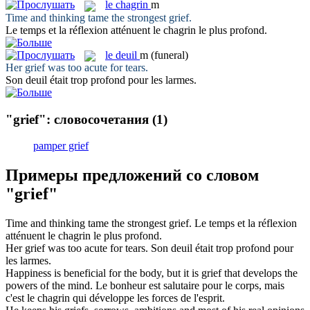
le
chagrin
m
Time and thinking tame the strongest
grief
.
Le temps et la réflexion atténuent le
chagrin
le plus profond.
le
deuil
m
(funeral)
Her
grief
was too acute for tears.
Son
deuil
était trop profond pour les larmes.
"grief": словосочетания
(1)
pamper grief
Примеры предложений со словом
"grief"
Time and thinking tame the strongest
grief
.
Le temps et la réflexion
atténuent le
chagrin
le plus profond.
Her
grief
was too acute for tears.
Son
deuil
était trop profond pour
les larmes.
Happiness is beneficial for the body, but it is
grief
that develops the
powers of the mind.
Le bonheur est salutaire pour le corps, mais
c'est le
chagrin
qui développe les forces de l'esprit.