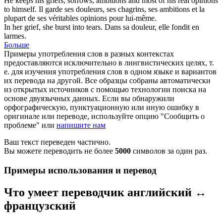
He keeps his
griefs
, sorrows, ambitions and most of his real opinions
to himself.
Il garde ses douleurs, ses
chagrins
, ses ambitions et la
plupart de ses véritables opinions pour lui-même.
In her
grief
, she burst into tears.
Dans sa douleur, elle fondit en
larmes.
Больше
Примеры употребления слов в разных контекстах
предоставляются исключительно в лингвистических целях, т.
е. для изучения употребления слов в одном языке и вариантов
их перевода на другой. Все образцы собраны автоматически
из открытых источников с помощью технологии поиска на
основе двуязычных данных. Если вы обнаружили
орфографическую, пунктуационную или иную ошибку в
оригинале или переводе, используйте опцию "Сообщить о
проблеме" или
напишите нам
Ваш текст переведен частично.
Вы можете переводить не более
5000
символов за один раз.
Примеры использования и перевод
Что умеет переводчик английский ↔
французский