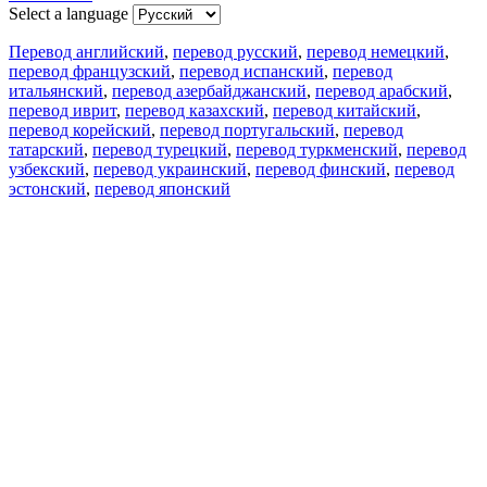
Select a language
Перевод английский
,
перевод русский
,
перевод немецкий
,
перевод французский
,
перевод испанский
,
перевод
итальянский
,
перевод азербайджанский
,
перевод арабский
,
перевод иврит
,
перевод казахский
,
перевод китайский
,
перевод корейский
,
перевод португальский
,
перевод
татарский
,
перевод турецкий
,
перевод туркменский
,
перевод
узбекский
,
перевод украинский
,
перевод финский
,
перевод
эстонский
,
перевод японский
Возможности
Перевод текста
Примеры употребления
Склонение и спряжение
Наш блог
Бесплатные приложения
PROMT.One для iOS
PROMT.One для Android
Предложения