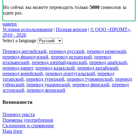
Но сейчас вы можете переводить только
5000
символов за
один раз.
наверх
Условия использования
|
Полная версия
|
© ООО «ПРОМТ»,
2010 - 2026
Select a language
Перевод английский
,
перевод русский
,
перевод немецкий
,
перевод французский
,
перевод испанский
,
перевод
итальянский
,
перевод азербайджанский
,
перевод арабский
,
перевод иврит
,
перевод казахский
,
перевод китайский
,
перевод корейский
,
перевод португальский
,
перевод
татарский
,
перевод турецкий
,
перевод туркменский
,
перевод
узбекский
,
перевод украинский
,
перевод финский
,
перевод
эстонский
,
перевод японский
Возможности
Перевод текста
Примеры употребления
Склонение и спряжение
Наш блог