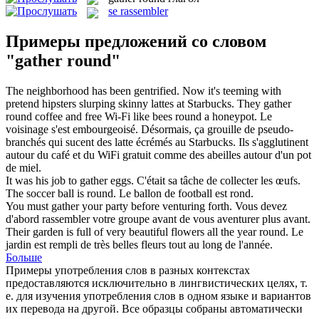
se rassembler
Примеры предложений со словом
"gather round"
The neighborhood has been gentrified. Now it's teeming with
pretend hipsters slurping skinny lattes at Starbucks. They
gather
round
coffee and free Wi-Fi like bees round a honeypot.
Le
voisinage s'est embourgeoisé. Désormais, ça grouille de pseudo-
branchés qui sucent des latte écrémés au Starbucks. Ils s'agglutinent
autour du café et du WiFi gratuit comme des abeilles autour d'un pot
de miel.
It was his job to
gather
eggs.
C'était sa tâche de collecter les œufs.
The soccer ball is
round
.
Le ballon de football est
rond
.
You must
gather
your party before venturing forth.
Vous devez
d'abord
rassembler
votre groupe avant de vous aventurer plus avant.
Their garden is full of very beautiful flowers all the year
round
.
Le
jardin est rempli de très belles fleurs tout au long de l'année.
Больше
Примеры употребления слов в разных контекстах
предоставляются исключительно в лингвистических целях, т.
е. для изучения употребления слов в одном языке и вариантов
их перевода на другой. Все образцы собраны автоматически