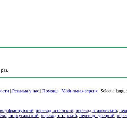
раз.
ости
|
Реклама у нас
|
Помощь
|
Мобильная версия
|
Select a langu
евод французский
,
перевод испанский
,
перевод итальянский
,
пер
евод португальский
,
перевод татарский
,
перевод турецкий
,
пере