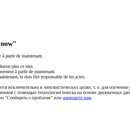
 now"
 à partir
de maintenant
.
iliserai plus ce mot.
usement à partir
de maintenant
.
aintenant
, tu dois être responsable de tes actes.
ся исключительно в лингвистических целях, т. е. для изучения 
очников с помощью технологии поиска на основе двуязычных д
ию "Сообщить о проблеме" или
напишите нам