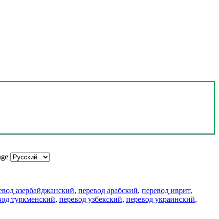
age
евод азербайджанский
,
перевод арабский
,
перевод иврит
,
вод туркменский
,
перевод узбекский
,
перевод украинский
,