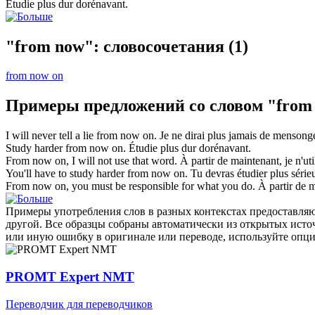
Étudie plus dur
dorénavant
.
"from now": словосочетания
(1)
from now on
Примеры предложений со словом "from
I will never tell a lie
from now
on.
Je ne dirai plus jamais de mensonge
Study harder
from now
on.
Étudie plus dur
dorénavant
.
From now
on, I will not use that word.
À partir
de maintenant
, je n'ut
You'll have to study harder
from now
on.
Tu devras étudier plus série
From now
on, you must be responsible for what you do.
À partir
de m
Примеры употребления слов в разных контекстах предоставляют
другой. Все образцы собраны автоматически из открытых ист
или иную ошибку в оригинале или переводе, используйте опц
PROMT Expert NMT
Переводчик для переводчиков