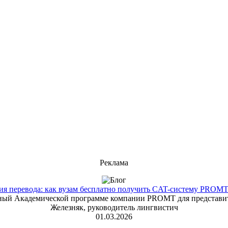
Реклама
 перевода: как вузам бесплатно получить CAT-систему PROMT T
енный Академической программе компании PROMT для представит
Железняк, руководитель лингвистич
01.03.2026