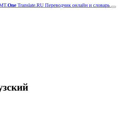
MT.
One
Translate.RU Переводчик онлайн и словарь
узский