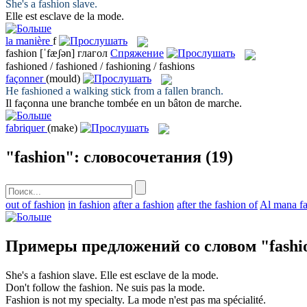
She's a
fashion
slave.
Elle est esclave de la
mode
.
la
manière
f
fashion
[ˈfæʃən]
глагол
Спряжение
fashioned / fashioned / fashioning / fashions
façonner
(mould)
He
fashioned
a walking stick from a fallen branch.
Il
façonna
une branche tombée en un bâton de marche.
fabriquer
(make)
"fashion": словосочетания
(19)
out of fashion
in fashion
after a fashion
after the fashion of
Al mana f
Примеры предложений со словом "fashi
She's a
fashion
slave.
Elle est esclave de la
mode
.
Don't follow the
fashion
.
Ne suis pas la
mode
.
Fashion
is not my specialty.
La
mode
n'est pas ma spécialité.