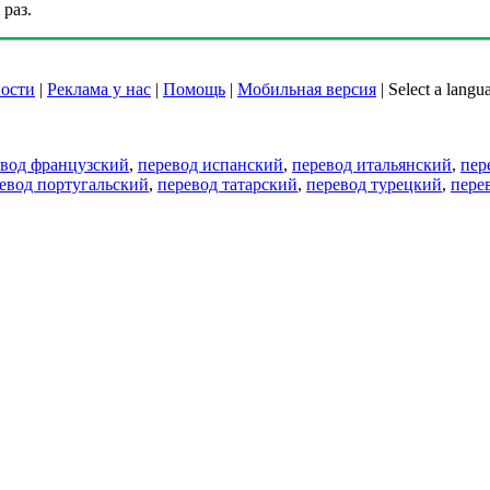
раз.
ости
|
Реклама у нас
|
Помощь
|
Мобильная версия
|
Select a langu
евод французский
,
перевод испанский
,
перевод итальянский
,
пер
евод португальский
,
перевод татарский
,
перевод турецкий
,
пере