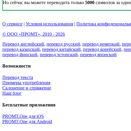
Но сейчас вы можете переводить только
5000
символов за один 
О сервисе
|
Условия использования
|
Политика конфиденциальн
© ООО «ПРОМТ», 2010 - 2026
Перевод английский
,
перевод русский
,
перевод немецкий
,
пер
перевод казахский
,
перевод китайский
,
перевод корейский
,
пер
перевод финский
,
перевод эстонский
,
перевод японский
Возможности
Перевод текста
Примеры употребления
Склонение и спряжение
Наш блог
Бесплатные приложения
PROMT.One для iOS
PROMT.One для Android