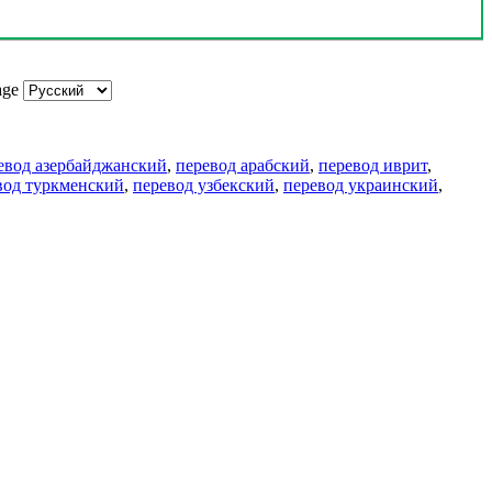
age
евод азербайджанский
,
перевод арабский
,
перевод иврит
,
вод туркменский
,
перевод узбекский
,
перевод украинский
,