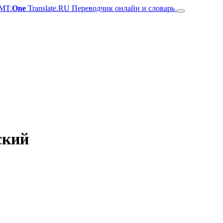
MT.
One
Translate.RU Переводчик онлайн и словарь
ский