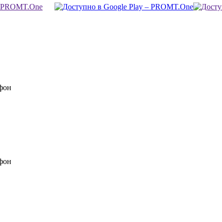
фон
фон