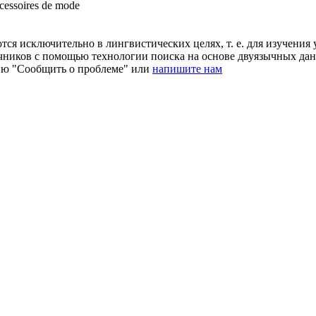
ccessoires de
mode
ся исключительно в лингвистических целях, т. е. для изучения 
очников с помощью технологии поиска на основе двуязычных д
ию "Сообщить о проблеме" или
напишите нам