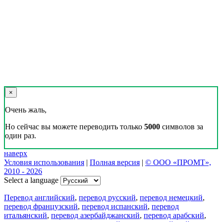
×
Очень жаль,
Но сейчас вы можете переводить только
5000
символов за
один раз.
наверх
Условия использования
|
Полная версия
|
© ООО «ПРОМТ»,
2010 - 2026
Select a language
Перевод английский
,
перевод русский
,
перевод немецкий
,
перевод французский
,
перевод испанский
,
перевод
итальянский
,
перевод азербайджанский
,
перевод арабский
,