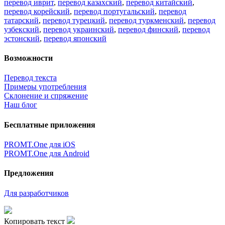
перевод иврит
,
перевод казахский
,
перевод китайский
,
перевод корейский
,
перевод португальский
,
перевод
татарский
,
перевод турецкий
,
перевод туркменский
,
перевод
узбекский
,
перевод украинский
,
перевод финский
,
перевод
эстонский
,
перевод японский
Возможности
Перевод текста
Примеры употребления
Склонение и спряжение
Наш блог
Бесплатные приложения
PROMT.One для iOS
PROMT.One для Android
Предложения
Для разработчиков
Копировать текст