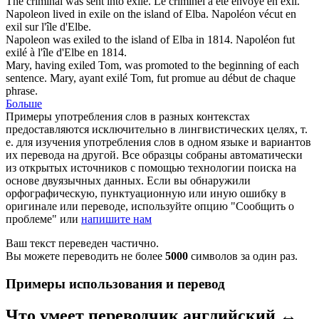
The criminal was sent into
exile
.
Le criminel a été envoyé en
exil
.
Napoleon lived in
exile
on the island of Elba.
Napoléon vécut en
exil
sur l'île d'Elbe.
Napoleon was
exiled
to the island of Elba in 1814.
Napoléon fut
exilé
à l'île d'Elbe en 1814.
Mary, having
exiled
Tom, was promoted to the beginning of each
sentence.
Mary, ayant
exilé
Tom, fut promue au début de chaque
phrase.
Больше
Примеры употребления слов в разных контекстах
предоставляются исключительно в лингвистических целях, т.
е. для изучения употребления слов в одном языке и вариантов
их перевода на другой. Все образцы собраны автоматически
из открытых источников с помощью технологии поиска на
основе двуязычных данных. Если вы обнаружили
орфографическую, пунктуационную или иную ошибку в
оригинале или переводе, используйте опцию "Сообщить о
проблеме" или
напишите нам
Ваш текст переведен частично.
Вы можете переводить не более
5000
символов за один раз.
Примеры использования и перевод
Что умеет переводчик английский ↔