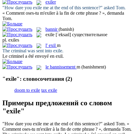
exiler
"How dare you
exile
me at the end of this sentence?" asked Tom.
« Comment oses-tu m'
exiler
à la fin de cette phrase ? », demanda
Tom.
bannir
(banish)
exile
[ˈeksaɪl]
существительное
pl.
exiles
l'
exil
m
The criminal was sent into
exile
.
Le criminel a été envoyé en
exil
.
le
bannissement
m
(banishment)
"exile": словосочетания
(2)
doom to exile
tax exile
Примеры предложений со словом
"exile"
"How dare you
exile
me at the end of this sentence?" asked Tom.
«
Comment oses-tu m'
exiler
à la fin de cette phrase ? », demanda Tom.