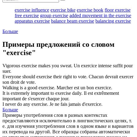
exercise influence
exercise bike
exercise book
floor exercise
free exercise
group exercise
added movement in the exercise
apparatus exercise
balance beam exercise
balancing exercise
Больше
Примеры предложений со словом
"exercise"
Vigorous
exercise
makes you sweat.
Un
exercice
intense suffit pour
suer.
Everyone should
exercise
their right to vote.
Chacun devrait
exercer
son droit de vote.
Walking is a good
exercise
.
Marcher est un bon
exercice
.
It is extremely important to
exercise
daily.
Il est extrêmement
important de s'
exercer
chaque jour.
I never do any
exercise
.
Je ne fais jamais d'
exercice
.
Больше
Примеры употребления слов в разных контекстах
предоставляются исключительно в лингвистических целях, т.
е. для изучения употребления слов в одном языке и вариантов
их перевода на другой. Все образцы собраны автоматически