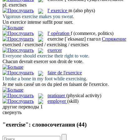
pl.
exercises
l'
exercice
m
(also phys)
Vigorous
exercise
makes you sweat.
Un
exercice
intense suffit pour suer.
l'
opération
f
(commerce, politics)
exercise
[ˈeksəsaɪz]
глагол
Спряжение
exercised / exercised / exercising / exercises
exercer
Everyone should
exercise
their right to vote.
Chacun devrait
exercer
son droit de vote.
faire de l'exercice
I broke a bone in my foot while
exercising
.
Je me suis cassé un os du pied en
faisant de l'exercice
.
pratiquer
(physical activity)
employer
(skill)
другие переводы
1
свернуть
"exercise": словосочетания
(44)