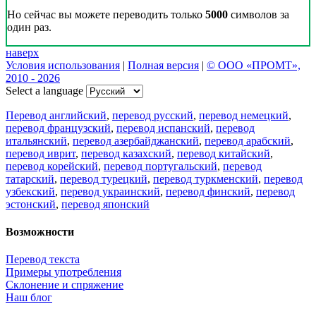
Но сейчас вы можете переводить только
5000
символов за
один раз.
наверх
Условия использования
|
Полная версия
|
© ООО «ПРОМТ»,
2010 - 2026
Select a language
Перевод английский
,
перевод русский
,
перевод немецкий
,
перевод французский
,
перевод испанский
,
перевод
итальянский
,
перевод азербайджанский
,
перевод арабский
,
перевод иврит
,
перевод казахский
,
перевод китайский
,
перевод корейский
,
перевод португальский
,
перевод
татарский
,
перевод турецкий
,
перевод туркменский
,
перевод
узбекский
,
перевод украинский
,
перевод финский
,
перевод
эстонский
,
перевод японский
Возможности
Перевод текста
Примеры употребления
Склонение и спряжение
Наш блог