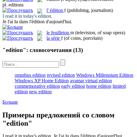
pl.
editions
l'
édition
f
(publishing, journalism)
I read it in today's
edition
.
Je l'ai lu dans l'
édition
d'aujourd'hui.
le
feuilleton
m
(television, of soap opera)
la
série
f
(of coins, porcelain)
"edition": словосочетания
(13)
omnibus edition
revised edition
Windows Millennium Edition
Windows XP Home Edition
avamar virtual edition
commemorative edition
early edition
home edition
limited
edition
new edition
Больше
Примеры предложений со словом
"edition"
I read it in today's
edition
.
Je l'ai lu dans l'
édition
d'aujourd'hui.