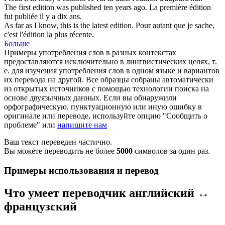
The first
edition
was published ten years ago.
La première
édition
fut publiée il y a dix ans.
As far as I know, this is the latest
edition
.
Pour autant que je sache,
c'est l'
édition
la plus récente.
Больше
Примеры употребления слов в разных контекстах
предоставляются исключительно в лингвистических целях, т.
е. для изучения употребления слов в одном языке и вариантов
их перевода на другой. Все образцы собраны автоматически
из открытых источников с помощью технологии поиска на
основе двуязычных данных. Если вы обнаружили
орфографическую, пунктуационную или иную ошибку в
оригинале или переводе, используйте опцию "Сообщить о
проблеме" или
напишите нам
Ваш текст переведен частично.
Вы можете переводить не более
5000
символов за один раз.
Примеры использования и перевод
Что умеет переводчик английский ↔
французский